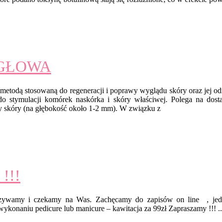
IGŁOWA
ą metodą stosowaną do regeneracji i poprawy wyglądu skóry oraz jej od
do stymulacji komórek naskórka i skóry właściwej. Polega na dost
 skóry (na głębokość około 1-2 mm). W związku z
!!!
zywamy i czekamy na Was. Zachęcamy do zapisów on line , jedn
wykonaniu pedicure lub manicure – kawitacja za 99zł Zapraszamy !!! ..