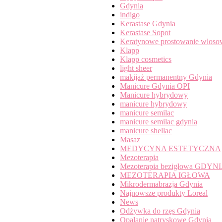
Gdynia
indigo
Kerastase Gdynia
Kerastase Sopot
Keratynowe prostowanie wloso
Klapp
Klapp cosmetics
light sheer
makijaż permanentny Gdynia
Manicure Gdynia OPI
Manicure hybrydowy
manicure hybrydowy
manicure semilac
manicure semilac gdynia
manicure shellac
Masaz
MEDYCYNA ESTETYCZNA
Mezoterapia
Mezoterapia bezigłowa GDYN
MEZOTERAPIA IGŁOWA
Mikrodermabrazja Gdynia
Najnowsze produkty Loreal
News
Odżywka do rzęs Gdynia
Opalanie natryskowe Gdynia