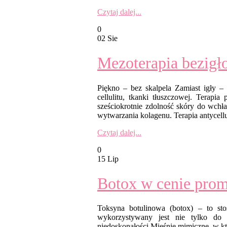
Czytaj dalej...
0
02 Sie
Mezoterapia bezigł
Piękno – bez skalpela Zamiast igły – 
cellulitu, tkanki tłuszczowej. Terapi
sześciokrotnie zdolność skóry do wchł
wytwarzania kolagenu. Terapia antycell
Czytaj dalej...
0
15 Lip
Botox w cenie prom
Toksyna botulinowa (botox) – to st
wykorzystywany jest nie tylko do 
niedoskonałości.Mięśnie mimiczne, w któ