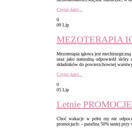
Czytaj dalej...
0
09 Lip
MEZOTERAPIA 
Mezoterapia igłowa jest niechirurgiczn
uraz jako naturalną odpowiedź skóry 
składników do powierzchownej warstwy
Czytaj dalej...
0
05 Lip
Letnie PROMOCJE 
Choć wakacje w pełni my nie odpoc
promocjach: – parafina 50% taniej przy 