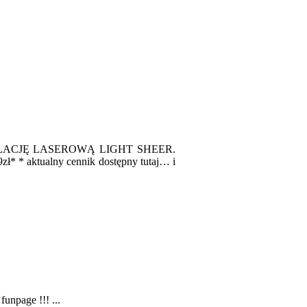
 DEPILACJĘ LASEROWĄ LIGHT SHEER.
9zł* * aktualny cennik dostępny tutaj… i
unpage !!! ...