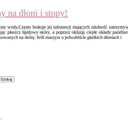
y na dłoni i stopy!
traty wody.Często brakuje jej substancji mających zdolność zatrzym
ując płaszcz lipidowy skóry, a poprzez okluzję ciepłe okłady parafin
owanych na skórę. Jeśli marzysz o jedwabiście gładkich dłoniach i
…