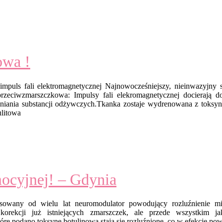
owa !
impuls fali elektromagnetycznej Najnowocześniejszy, nieinwazyjny
a przeciwzmarszczkowa: Impulsy fali elekromagnetycznej docierają 
aniania substancji odżywczych.Tkanka zostaje wydrenowana z toksy
ulitowa
ocyjnej! – Gdynia
osowany od wielu lat neuromodulator powodujący rozluźnienie mi
korekcji już istniejących zmarszczek, ale przede wszystkim j
re podano toksynę botulinową stają się rozluźnione, co w efekcie pow