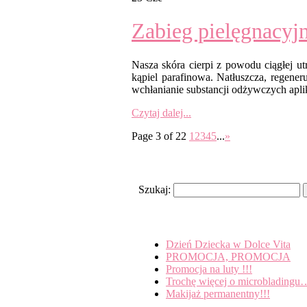
Zabieg pielęgnacyjn
Nasza skóra cierpi z powodu ciągłej u
kąpiel parafinowa. Natłuszcza, regener
wchłanianie substancji odżywczych aplik
Czytaj dalej...
Page 3 of 22
1
2
3
4
5
...
»
Search
Szukaj:
Recent Posts
Dzień Dziecka w Dolce Vita
PROMOCJA, PROMOCJA
Promocja na luty !!!
Trochę więcej o microbladingu
Makijaż permanentny!!!