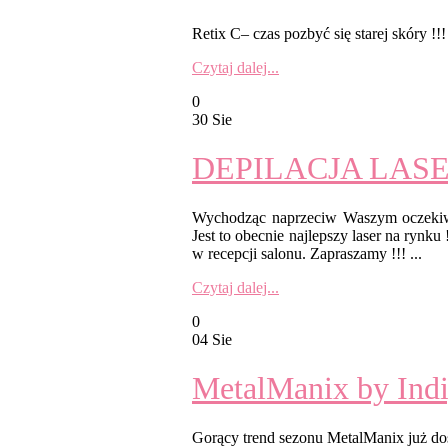
Retix C– czas pozbyć się starej skóry !!
Czytaj dalej...
0
30 Sie
DEPILACJA LASE
Wychodząc naprzeciw Waszym ocze
Jest to obecnie najlepszy laser na rynk
w recepcji salonu. Zapraszamy !!! ...
Czytaj dalej...
0
04 Sie
MetalManix by Ind
Gorący trend sezonu MetalManix już dos