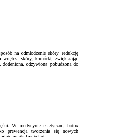
 sposób na odmłodzenie skóry, redukcję
do wnętrza skóry, komórki, zwiększając
n, dotleniona, odżywiona, pobudzona do
ęśni. W medycynie estetycznej botox
ako prewencja tworzenia się nowych
oduje wygładzenie linii