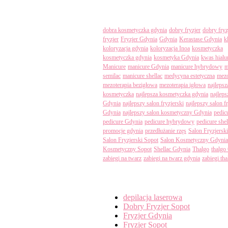
Tagi
dobra kosmetyczka gdynia
dobry fryzjer
dobry fryz
fryzjer
Fryzjer Gdynia
Gdynia
Kerastase Gdynia
k
koloryzacja gdynia
koloryzacja Inoa
kosmetyczka
kosmetyczka gdynia
kosmetyka Gdynia
kwas hial
Manicure
manicure Gdynia
manicure hybrydowy
m
semilac
manicure shellac
medycyna estetyczna
mezo
mezoterapia bezigłowa
mezoterapia igłowa
najlepsz
kosmetyczka
najlepsza kosmetyczka gdynia
najleps
Gdynia
najlepszy salon fryzjerski
najlepszy salon f
Gdynia
najlepszy salon kosmetyczny Gdynia
pedic
pedicure Gdynia
pedicure hybrydowy
pedicure shel
promocje gdynia
przedłużanie rzęs
Salon Fryzjersk
Salon Fryzjerski Sopot
Salon Kosmetyczny Gdynia
Kosmetyczny Sopot
Shellac Gdynia
Thalgo
thalgo
zabiegi na twarz
zabiegi na twarz gdynia
zabiegi th
Categories
depilacja laserowa
Dobry Fryzjer Sopot
Fryzjer Gdynia
Fryzjer Sopot