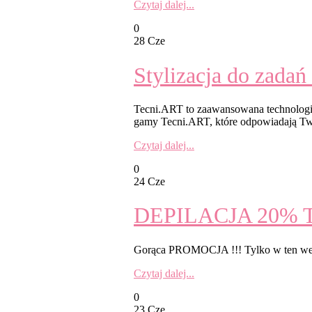
Czytaj dalej...
0
28 Cze
Stylizacja do zadań
Tecni.ART to zaawansowana technologia i
gamy Tecni.ART, które odpowiadają Twoi
Czytaj dalej...
0
24 Cze
DEPILACJA 20% 
Gorąca PROMOCJA !!! Tylko w ten week
Czytaj dalej...
0
23 Cze