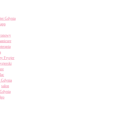
jer Gdynia
lapp
uronowy
anicure
terapia
a
zy Fryzjer
ryzjerski
ure
lac
i Gdynia
salon
 Gdynia
algo