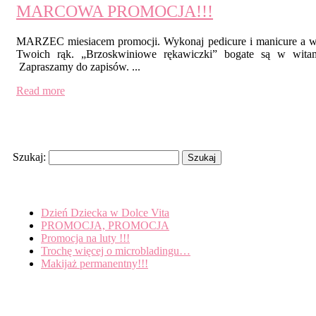
MARCOWA PROMOCJA!!!
MARZEC miesiacem promocji. Wykonaj pedicure i manicure a w pr
Twoich rąk. „Brzoskwiniowe rękawiczki” bogate są w witam
Zapraszamy do zapisów. ...
Read more
Search
Szukaj:
Recent Posts
Dzień Dziecka w Dolce Vita
PROMOCJA, PROMOCJA
Promocja na luty !!!
Trochę więcej o microbladingu…
Makijaż permanentny!!!
Tagi