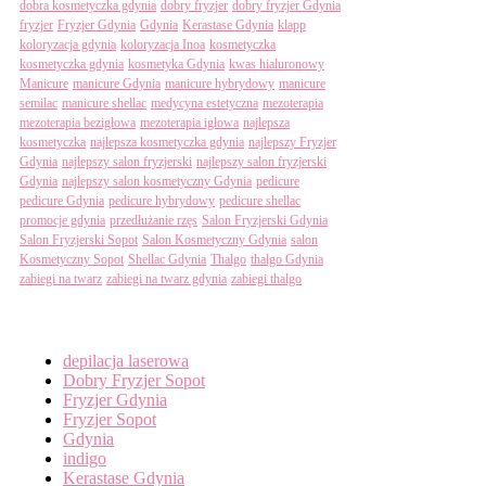
dobra kosmetyczka gdynia
dobry fryzjer
dobry fryzjer Gdynia
fryzjer
Fryzjer Gdynia
Gdynia
Kerastase Gdynia
klapp
koloryzacja gdynia
koloryzacja Inoa
kosmetyczka
kosmetyczka gdynia
kosmetyka Gdynia
kwas hialuronowy
Manicure
manicure Gdynia
manicure hybrydowy
manicure
semilac
manicure shellac
medycyna estetyczna
mezoterapia
mezoterapia bezigłowa
mezoterapia igłowa
najlepsza
kosmetyczka
najlepsza kosmetyczka gdynia
najlepszy Fryzjer
Gdynia
najlepszy salon fryzjerski
najlepszy salon fryzjerski
Gdynia
najlepszy salon kosmetyczny Gdynia
pedicure
pedicure Gdynia
pedicure hybrydowy
pedicure shellac
promocje gdynia
przedłużanie rzęs
Salon Fryzjerski Gdynia
Salon Fryzjerski Sopot
Salon Kosmetyczny Gdynia
salon
Kosmetyczny Sopot
Shellac Gdynia
Thalgo
thalgo Gdynia
zabiegi na twarz
zabiegi na twarz gdynia
zabiegi thalgo
Categories
depilacja laserowa
Dobry Fryzjer Sopot
Fryzjer Gdynia
Fryzjer Sopot
Gdynia
indigo
Kerastase Gdynia