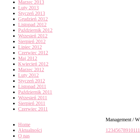
Marzec 2013
Luty 2013
Styczeń 2013
Grudzień 2012
Listopad 2012
Październik 2012
Wrzesień 2012
Sierpień 2012
Lipiec 2012
Czerwiec 2012
Maj 2012
Kwiecień 2012
Marzec 2012
Luty 2012
Styczeń 2012
Listopad 2011
Październik 2011
Wrzesień 2011
Sierpień 2011
Czerwiec 2011
Management / W
Home
Aktualności
1
2
3
4
5
6
7
8
9
10
11
1
O nas