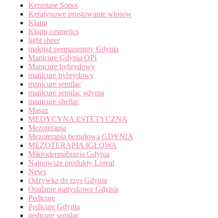
Kerastase Sopot
Keratynowe prostowanie wlosow
Klapp
Klapp cosmetics
light sheer
makijaż permanentny Gdynia
Manicure Gdynia OPI
Manicure hybrydowy
manicure hybrydowy
manicure semilac
manicure semilac gdynia
manicure shellac
Masaz
MEDYCYNA ESTETYCZNA
Mezoterapia
Mezoterapia bezigłowa GDYNIA
MEZOTERAPIA IGŁOWA
Mikrodermabrazja Gdynia
Najnowsze produkty Loreal
News
Odżywka do rzęs Gdynia
Opalanie natryskowe Gdynia
Pedicure
Pedicure Gdynia
pedicure semilac