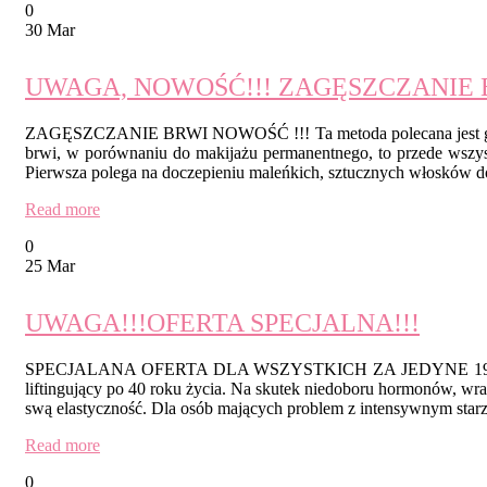
0
30 Mar
UWAGA, NOWOŚĆ!!! ZAGĘSZCZANIE B
ZAGĘSZCZANIE BRWI NOWOŚĆ !!! Ta metoda polecana jest główni
brwi, w porównaniu do makijażu permanentnego, to przede wszystk
Pierwsza polega na doczepieniu maleńkich, sztucznych włosków do
Read more
0
25 Mar
UWAGA!!!OFERTA SPECJALNA!!!
SPECJALANA OFERTA DLA WSZYSTKICH ZA JEDYNE 199ZŁ 
liftingujący po 40 roku życia. Na skutek niedoboru hormonów, wr
swą elastyczność. Dla osób mających problem z intensywnym starz
Read more
0