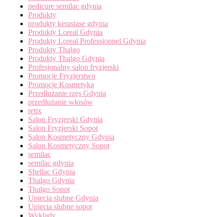
pedicure semilac gdynia
Produkty
produkty kerastase gdynia
Produkty Loreal Gdynia
Produkty Loreal Professionnel Gdynia
Produkty Thalgo
Produkty Thalgo Gdynia
Profesjonalny salon fryzjerski
Promocje Fryzjerstwo
Promocje Kosmetyka
Przedłużanie rzęs Gdynia
przedłużanie włosów
retix
Salon Fryzjerski Gdynia
Salon Fryzjerski Sopot
Salon Kosmetyczny Gdynia
Salon Kosmetyczny Sopot
semilac
semilac gdynia
Shellac Gdynia
Thalgo Gdynia
Thalgo Sopot
Upiecia slubne Gdynia
Upiecia slubne sopot
Wyklady