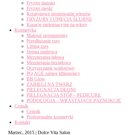
Fryzjer damski
Fryzjer męski
Keratynowe prostowanie włosów
FRYZURY I UPIĘCIA ŚLUBNE
Kuracje pielęgnacyjne na włosy
Kosmetyka
Makijaż permanentny
Przedłużanie rzęs
Lifting rzęs
Henna pudrowa
Mezoterapia igłowa
Mezoterapia bezigłowa
Oczyszczanie wodorowe
PQ AGE zabieg liftingujący
BB Glow
ZABIEGI NA TWARZ
PIELĘGNACJA DŁONI
PIELĘGNACJA STÓP – PEDICURE
PODOLOGIA – WRASTAJĄCE PAZNOKCIE
Cennik
Cennik
Profesjonalne kosmetyki
Kontakt
Marzec, 2015 | Dolce Vita Salon