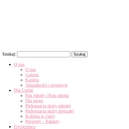
Szukaj:
O nas
O nas
Galeria
Kariera
Aktualności i promocje
Dla Ciebie
Pan młody i Pani młoda
Dla niego
Pielęgnacja skóry młodej
Pielęgnacja skóry dojrzałej
Kobieta w ciąży
Prezenty – Pakiety
Fryzjerstwo