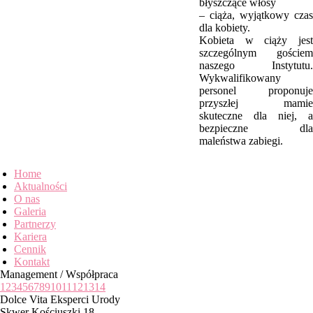
błyszczące włosy
– ciąża, wyjątkowy czas
dla kobiety.
Kobieta w ciąży jest
szczególnym gościem
naszego Instytutu.
Wykwalifikowany
personel proponuje
przyszłej mamie
skuteczne dla niej, a
bezpieczne dla
maleństwa zabiegi.
Home
Aktualności
O nas
Galeria
Partnerzy
Kariera
Cennik
Kontakt
Management / Współpraca
1
2
3
4
5
6
7
8
9
10
11
12
13
14
Dolce Vita Eksperci Urody
Skwer Kościuszki 18