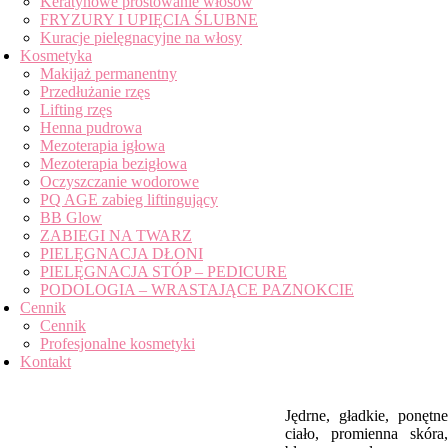
Keratynowe prostowanie włosów
FRYZURY I UPIĘCIA ŚLUBNE
Kuracje pielęgnacyjne na włosy
Kosmetyka
Makijaż permanentny
Przedłużanie rzęs
Lifting rzęs
Henna pudrowa
Mezoterapia igłowa
Mezoterapia bezigłowa
Oczyszczanie wodorowe
PQ AGE zabieg liftingujący
BB Glow
ZABIEGI NA TWARZ
PIELĘGNACJA DŁONI
PIELĘGNACJA STÓP – PEDICURE
PODOLOGIA – WRASTAJĄCE PAZNOKCIE
Cennik
Cennik
Profesjonalne kosmetyki
Kontakt
Kobieta w ciąży
Jędrne, gładkie, ponętne
ciało, promienna skóra,