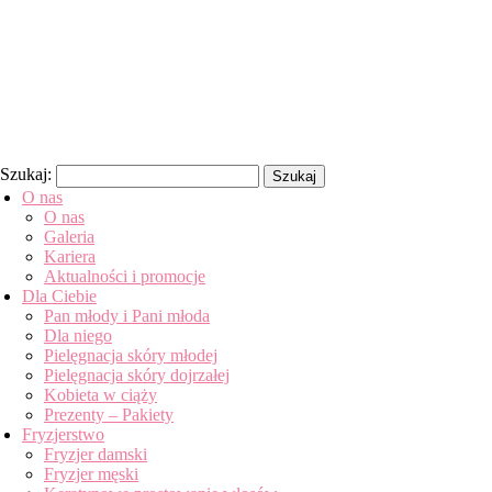
Szukaj:
O nas
O nas
Galeria
Kariera
Aktualności i promocje
Dla Ciebie
Pan młody i Pani młoda
Dla niego
Pielęgnacja skóry młodej
Pielęgnacja skóry dojrzałej
Kobieta w ciąży
Prezenty – Pakiety
Fryzjerstwo
Fryzjer damski
Fryzjer męski