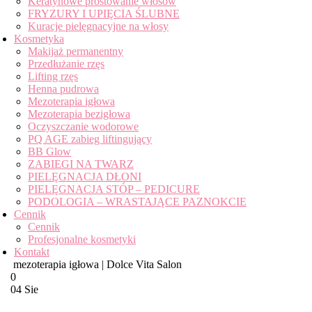
Keratynowe prostowanie włosów
FRYZURY I UPIĘCIA ŚLUBNE
Kuracje pielęgnacyjne na włosy
Kosmetyka
Makijaż permanentny
Przedłużanie rzęs
Lifting rzęs
Henna pudrowa
Mezoterapia igłowa
Mezoterapia bezigłowa
Oczyszczanie wodorowe
PQ AGE zabieg liftingujący
BB Glow
ZABIEGI NA TWARZ
PIELĘGNACJA DŁONI
PIELĘGNACJA STÓP – PEDICURE
PODOLOGIA – WRASTAJĄCE PAZNOKCIE
Cennik
Cennik
Profesjonalne kosmetyki
Kontakt
mezoterapia igłowa | Dolce Vita Salon
0
04 Sie