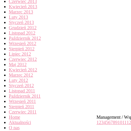
Czerwiec 2013
Kwiecień 2013
Marzec 2013
Luty 2013
Styczeń 2013
Grudzień 2012
Listopad 2012
Październik 2012
Wrzesień 2012
Sierpień 2012
Lipiec 2012
Czerwiec 2012
Maj 2012
Kwiecień 2012
Marzec 2012
Luty 2012
Styczeń 2012
Listopad 2011
Październik 2011
Wrzesień 2011
Sierpień 2011
Czerwiec 2011
Home
Management / Wsp
Aktualności
1
2
3
4
5
6
7
8
9
10
11
1
O nas