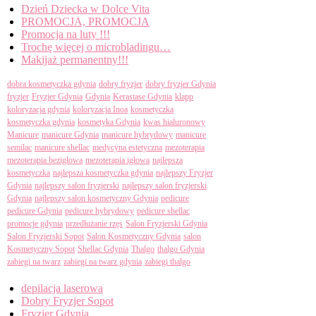
Dzień Dziecka w Dolce Vita
PROMOCJA, PROMOCJA
Promocja na luty !!!
Trochę więcej o microbladingu…
Makijaż permanentny!!!
Tagi
dobra kosmetyczka gdynia
dobry fryzjer
dobry fryzjer Gdynia
fryzjer
Fryzjer Gdynia
Gdynia
Kerastase Gdynia
klapp
koloryzacja gdynia
koloryzacja Inoa
kosmetyczka
kosmetyczka gdynia
kosmetyka Gdynia
kwas hialuronowy
Manicure
manicure Gdynia
manicure hybrydowy
manicure
semilac
manicure shellac
medycyna estetyczna
mezoterapia
mezoterapia bezigłowa
mezoterapia igłowa
najlepsza
kosmetyczka
najlepsza kosmetyczka gdynia
najlepszy Fryzjer
Gdynia
najlepszy salon fryzjerski
najlepszy salon fryzjerski
Gdynia
najlepszy salon kosmetyczny Gdynia
pedicure
pedicure Gdynia
pedicure hybrydowy
pedicure shellac
promocje gdynia
przedłużanie rzęs
Salon Fryzjerski Gdynia
Salon Fryzjerski Sopot
Salon Kosmetyczny Gdynia
salon
Kosmetyczny Sopot
Shellac Gdynia
Thalgo
thalgo Gdynia
zabiegi na twarz
zabiegi na twarz gdynia
zabiegi thalgo
Categories
depilacja laserowa
Dobry Fryzjer Sopot
Fryzjer Gdynia