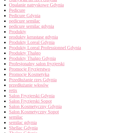
Opalanie natryskowe Gdynia
Pedicure
Pedicure Gdynia
pedicure semilac
pedicure semilac gdynia
Produkty
produkty kerastase gdynia
Produkty Loreal Gdynia
Produkty Loreal Professionnel Gdynia
Produkty Thalgo
Produkty Thalgo Gdynia
Profesjonalny salon fryzjerski
Promocje Fryzjerstwo
Promocje Kosmetyka
Przedłużanie rzęs Gdynia
przedłużanie włosów
retix
Salon Fryzjerski Gdynia
Salon Fryzjerski Sopot
Salon Kosmetyczny Gdynia
Salon Kosmetyczny Sopot
semilac
semilac gdynia
Shellac Gdynia