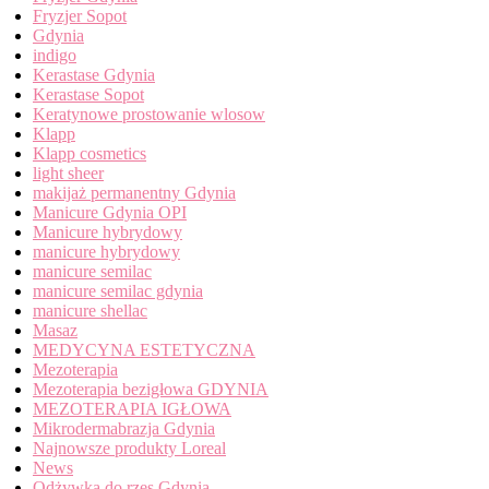
Fryzjer Sopot
Gdynia
indigo
Kerastase Gdynia
Kerastase Sopot
Keratynowe prostowanie wlosow
Klapp
Klapp cosmetics
light sheer
makijaż permanentny Gdynia
Manicure Gdynia OPI
Manicure hybrydowy
manicure hybrydowy
manicure semilac
manicure semilac gdynia
manicure shellac
Masaz
MEDYCYNA ESTETYCZNA
Mezoterapia
Mezoterapia bezigłowa GDYNIA
MEZOTERAPIA IGŁOWA
Mikrodermabrazja Gdynia
Najnowsze produkty Loreal
News
Odżywka do rzęs Gdynia