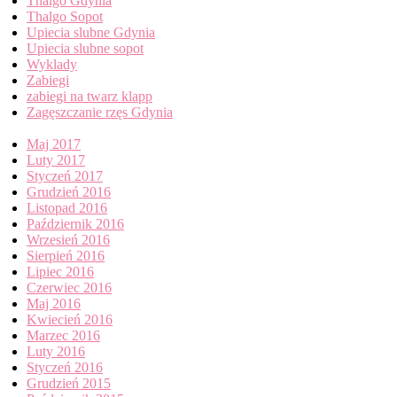
Thalgo Gdynia
Thalgo Sopot
Upiecia slubne Gdynia
Upiecia slubne sopot
Wyklady
Zabiegi
zabiegi na twarz klapp
Zagęszczanie rzęs Gdynia
Archives
Maj 2017
Luty 2017
Styczeń 2017
Grudzień 2016
Listopad 2016
Październik 2016
Wrzesień 2016
Sierpień 2016
Lipiec 2016
Czerwiec 2016
Maj 2016
Kwiecień 2016
Marzec 2016
Luty 2016
Styczeń 2016
Grudzień 2015