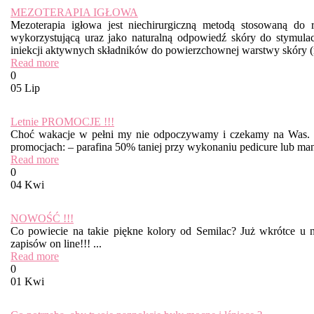
MEZOTERAPIA IGŁOWA
Mezoterapia igłowa jest niechirurgiczną metodą stosowaną do 
wykorzystującą uraz jako naturalną odpowiedź skóry do stymula
iniekcji aktywnych składników do powierzchownej warstwy skóry 
Read more
0
05 Lip
Letnie PROMOCJE !!!
Choć wakacje w pełni my nie odpoczywamy i czekamy na Was. Z
promocjach: – parafina 50% taniej przy wykonaniu pedicure lub mani
Read more
0
04 Kwi
NOWOŚĆ !!!
Co powiecie na takie piękne kolory od Semilac? Już wkrótce u 
zapisów on line!!! ...
Read more
0
01 Kwi