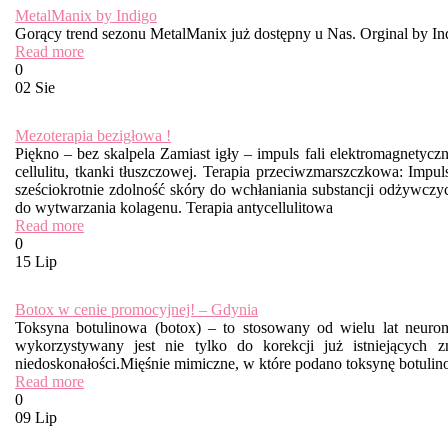
MetalManix by Indigo
Gorący trend sezonu MetalManix już dostępny u Nas. Orginal by Ind
Read more
0
02 Sie
Mezoterapia bezigłowa !
Piękno – bez skalpela Zamiast igły – impuls fali elektromagnetyc
cellulitu, tkanki tłuszczowej. Terapia przeciwzmarszczkowa: Impul
sześciokrotnie zdolność skóry do wchłaniania substancji odżywcz
do wytwarzania kolagenu. Terapia antycellulitowa
Read more
0
15 Lip
Botox w cenie promocyjnej! – Gdynia
Toksyna botulinowa (botox) – to stosowany od wielu lat neuro
wykorzystywany jest nie tylko do korekcji już istniejących 
niedoskonałości.Mięśnie mimiczne, w które podano toksynę botulino
Read more
0
09 Lip