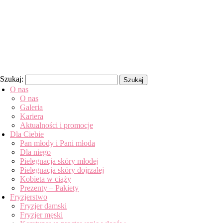
Szukaj:
O nas
O nas
Galeria
Kariera
Aktualności i promocje
Dla Ciebie
Pan młody i Pani młoda
Dla niego
Pielęgnacja skóry młodej
Pielęgnacja skóry dojrzałej
Kobieta w ciąży
Prezenty – Pakiety
Fryzjerstwo
Fryzjer damski
Fryzjer męski