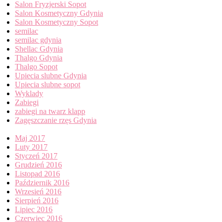
Salon Fryzjerski Sopot
Salon Kosmetyczny Gdynia
Salon Kosmetyczny Sopot
semilac
semilac gdynia
Shellac Gdynia
Thalgo Gdynia
Thalgo Sopot
Upiecia slubne Gdynia
Upiecia slubne sopot
Wyklady
Zabiegi
zabiegi na twarz klapp
Zagęszczanie rzęs Gdynia
Archives
Maj 2017
Luty 2017
Styczeń 2017
Grudzień 2016
Listopad 2016
Październik 2016
Wrzesień 2016
Sierpień 2016
Lipiec 2016
Czerwiec 2016