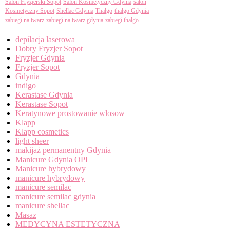
Salon Fryzjerski Sopot
Salon Kosmetyczny Gdynia
salon
Kosmetyczny Sopot
Shellac Gdynia
Thalgo
thalgo Gdynia
zabiegi na twarz
zabiegi na twarz gdynia
zabiegi thalgo
Categories
depilacja laserowa
Dobry Fryzjer Sopot
Fryzjer Gdynia
Fryzjer Sopot
Gdynia
indigo
Kerastase Gdynia
Kerastase Sopot
Keratynowe prostowanie wlosow
Klapp
Klapp cosmetics
light sheer
makijaż permanentny Gdynia
Manicure Gdynia OPI
Manicure hybrydowy
manicure hybrydowy
manicure semilac
manicure semilac gdynia
manicure shellac
Masaz
MEDYCYNA ESTETYCZNA