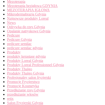
Mezoterapia
Mezoterapia bezigłowa GDYNIA
MEZOTERAPIA IGŁOWA
Mikrodermabrazja Gdynia
Najnowsze produkty Loreal
News
Odżywka do rzęs Gdynia
Opalanie natryskowe Gdynia
Pedicure
Pedicure Gdynia
pedicure semilac
pedicure semilac gdynia
Produkty
produkty kerastase gdynia
Produkty Loreal Gdynia
Produkty Loreal Professionnel Gdynia
Produkty Thalgo
Produkty Thalgo Gdynia
Profesjonalny salon fryzjerski
Promocje Fryzjerstwo
Promocje Kosmetyka
Przedłużanie rzęs Gdynia
przedłużanie włosów
retix
Salon Fryzjerski Gdynia