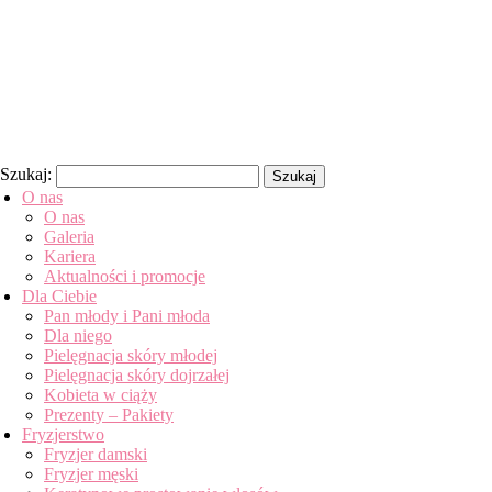
Szukaj:
O nas
O nas
Galeria
Kariera
Aktualności i promocje
Dla Ciebie
Pan młody i Pani młoda
Dla niego
Pielęgnacja skóry młodej
Pielęgnacja skóry dojrzałej
Kobieta w ciąży
Prezenty – Pakiety
Fryzjerstwo
Fryzjer damski
Fryzjer męski