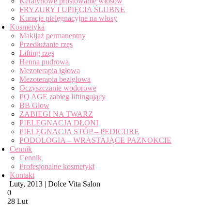
Keratynowe prostowanie włosów
FRYZURY I UPIĘCIA ŚLUBNE
Kuracje pielęgnacyjne na włosy
Kosmetyka
Makijaż permanentny
Przedłużanie rzęs
Lifting rzęs
Henna pudrowa
Mezoterapia igłowa
Mezoterapia bezigłowa
Oczyszczanie wodorowe
PQ AGE zabieg liftingujący
BB Glow
ZABIEGI NA TWARZ
PIELĘGNACJA DŁONI
PIELĘGNACJA STÓP – PEDICURE
PODOLOGIA – WRASTAJĄCE PAZNOKCIE
Cennik
Cennik
Profesjonalne kosmetyki
Kontakt
Luty, 2013 | Dolce Vita Salon
0
28 Lut