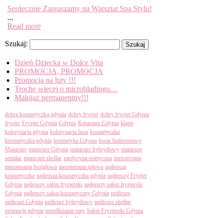
Serdecznie Zapraszamy na Warsztat Spa Stylu!
...
Read more
Search
Szukaj:
Recent Posts
Dzień Dziecka w Dolce Vita
PROMOCJA, PROMOCJA
Promocja na luty !!!
Trochę więcej o microbladingu…
Makijaż permanentny!!!
Tagi
dobra kosmetyczka gdynia
dobry fryzjer
dobry fryzjer Gdynia
fryzjer
Fryzjer Gdynia
Gdynia
Kerastase Gdynia
klapp
koloryzacja gdynia
koloryzacja Inoa
kosmetyczka
kosmetyczka gdynia
kosmetyka Gdynia
kwas hialuronowy
Manicure
manicure Gdynia
manicure hybrydowy
manicure
semilac
manicure shellac
medycyna estetyczna
mezoterapia
mezoterapia bezigłowa
mezoterapia igłowa
najlepsza
kosmetyczka
najlepsza kosmetyczka gdynia
najlepszy Fryzjer
Gdynia
najlepszy salon fryzjerski
najlepszy salon fryzjerski
Gdynia
najlepszy salon kosmetyczny Gdynia
pedicure
pedicure Gdynia
pedicure hybrydowy
pedicure shellac
promocje gdynia
przedłużanie rzęs
Salon Fryzjerski Gdynia