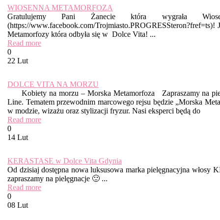
WIOSENNA METAMORFOZA
Gratulujemy Pani Żanecie która wygrała W
(https://www.facebook.com/Trojmiasto.PROGRESSteron?fref=ts)! J
Metamorfozy która odbyła się w Dolce Vita! ...
Read more
0
22 Lut
DOLCE VITA NA MORZU
Kobiety na morzu – Morska Metamorfoza Zapraszamy na pierws
Line. Tematem przewodnim marcowego rejsu będzie „Morska Metam
w modzie, wizażu oraz stylizacji fryzur. Nasi eksperci będą do
Read more
0
14 Lut
KERASTASE w Dolce Vita Gdynia
Od dzisiaj dostępna nowa luksusowa marka pielęgnacyjna włosy K
zapraszamy na pielęgnacje 🙂 ...
Read more
0
08 Lut