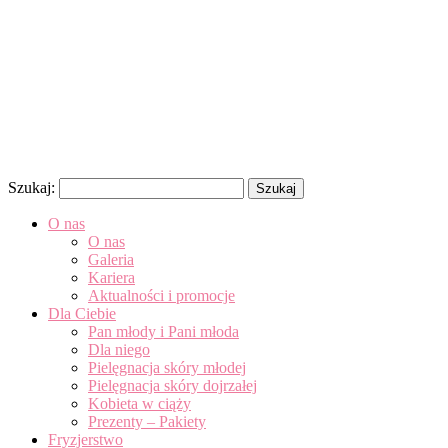
Szukaj:
O nas
O nas
Galeria
Kariera
Aktualności i promocje
Dla Ciebie
Pan młody i Pani młoda
Dla niego
Pielęgnacja skóry młodej
Pielęgnacja skóry dojrzałej
Kobieta w ciąży
Prezenty – Pakiety
Fryzjerstwo