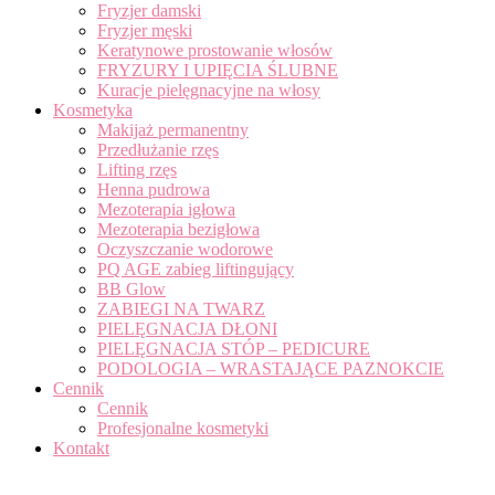
Fryzjer damski
Fryzjer męski
Keratynowe prostowanie włosów
FRYZURY I UPIĘCIA ŚLUBNE
Kuracje pielęgnacyjne na włosy
Kosmetyka
Makijaż permanentny
Przedłużanie rzęs
Lifting rzęs
Henna pudrowa
Mezoterapia igłowa
Mezoterapia bezigłowa
Oczyszczanie wodorowe
PQ AGE zabieg liftingujący
BB Glow
ZABIEGI NA TWARZ
PIELĘGNACJA DŁONI
PIELĘGNACJA STÓP – PEDICURE
PODOLOGIA – WRASTAJĄCE PAZNOKCIE
Cennik
Cennik
Profesjonalne kosmetyki
Kontakt