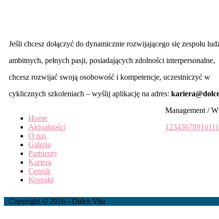
Kariera
Jeśli chcesz dołączyć do dynamicznie rozwijającego się zespołu lud
ambitnych, pełnych pasji, posiadających zdolności interpersonalne,
chcesz rozwijać swoją osobowość i kompetencje, uczestniczyć w
cyklicznych szkoleniach – wyślij aplikację na adres:
kariera@dolce
Management / W
Home
Aktualności
1
2
3
4
5
6
7
8
9
10
11
1
O nas
Galeria
Partnerzy
Kariera
Cennik
Kontakt
Copyright © 2016 - Dolce Vita