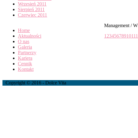
Wrzesień 2011
Sierpień 2011
Czerwiec 2011
Management / W
Home
Aktualności
1
2
3
4
5
6
7
8
9
10
11
1
O nas
Galeria
Partnerzy
Kariera
Cennik
Kontakt
Copyright © 2016 - Dolce Vita