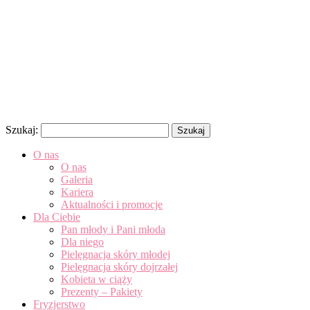
Szukaj:
O nas
O nas
Galeria
Kariera
Aktualności i promocje
Dla Ciebie
Pan młody i Pani młoda
Dla niego
Pielęgnacja skóry młodej
Pielęgnacja skóry dojrzałej
Kobieta w ciąży
Prezenty – Pakiety
Fryzjerstwo