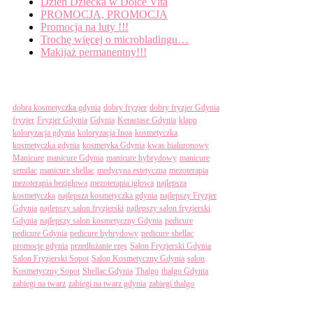
Dzień Dziecka w Dolce Vita
PROMOCJA, PROMOCJA
Promocja na luty !!!
Trochę więcej o microbladingu…
Makijaż permanentny!!!
Tagi
dobra kosmetyczka gdynia
dobry fryzjer
dobry fryzjer Gdynia
fryzjer
Fryzjer Gdynia
Gdynia
Kerastase Gdynia
klapp
koloryzacja gdynia
koloryzacja Inoa
kosmetyczka
kosmetyczka gdynia
kosmetyka Gdynia
kwas hialuronowy
Manicure
manicure Gdynia
manicure hybrydowy
manicure
semilac
manicure shellac
medycyna estetyczna
mezoterapia
mezoterapia bezigłowa
mezoterapia igłowa
najlepsza
kosmetyczka
najlepsza kosmetyczka gdynia
najlepszy Fryzjer
Gdynia
najlepszy salon fryzjerski
najlepszy salon fryzjerski
Gdynia
najlepszy salon kosmetyczny Gdynia
pedicure
pedicure Gdynia
pedicure hybrydowy
pedicure shellac
promocje gdynia
przedłużanie rzęs
Salon Fryzjerski Gdynia
Salon Fryzjerski Sopot
Salon Kosmetyczny Gdynia
salon
Kosmetyczny Sopot
Shellac Gdynia
Thalgo
thalgo Gdynia
zabiegi na twarz
zabiegi na twarz gdynia
zabiegi thalgo
Categories