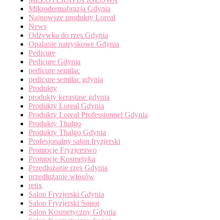
Mikrodermabrazja Gdynia
Najnowsze produkty Loreal
News
Odżywka do rzęs Gdynia
Opalanie natryskowe Gdynia
Pedicure
Pedicure Gdynia
pedicure semilac
pedicure semilac gdynia
Produkty
produkty kerastase gdynia
Produkty Loreal Gdynia
Produkty Loreal Professionnel Gdynia
Produkty Thalgo
Produkty Thalgo Gdynia
Profesjonalny salon fryzjerski
Promocje Fryzjerstwo
Promocje Kosmetyka
Przedłużanie rzęs Gdynia
przedłużanie włosów
retix
Salon Fryzjerski Gdynia
Salon Fryzjerski Sopot
Salon Kosmetyczny Gdynia