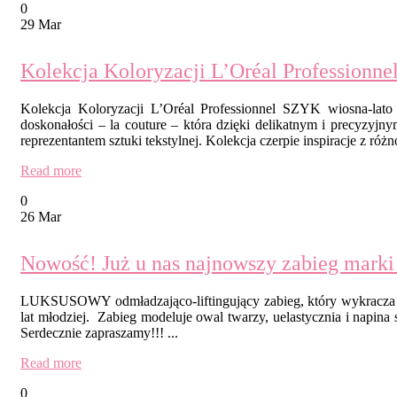
0
29 Mar
Kolekcja Koloryzacji L’Oréal Professionne
Kolekcja Koloryzacji L’Oréal Professionnel SZYK wiosna-lat
doskonałości – la couture – która dzięki delikatnym i precyzyj
reprezentantem sztuki tekstylnej. Kolekcja czerpie inspiracje z róż
Read more
0
26 Mar
Nowość! Już u nas najnowszy zabieg 
LUKSUSOWY odmładzająco-liftingujący zabieg, który wykracza p
lat młodziej. Zabieg modeluje owal twarzy, uelastycznia i napina 
Serdecznie zapraszamy!!! ...
Read more
0