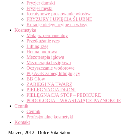
Fryzjer damski
Fryzjer męski
Keratynowe prostowanie włosów
FRYZURY I UPIĘCIA ŚLUBNE
Kuracje pielęgnacyjne na włosy
Kosmetyka
Makijaż permanentny
Przedłużanie rzęs
Lifting rzęs
Henna pudrowa
Mezoterapia igłowa
Mezoterapia bezigłowa
Oczyszczanie wodorowe
PQ AGE zabieg liftingujący
BB Glow
ZABIEGI NA TWARZ
PIELĘGNACJA DŁONI
PIELĘGNACJA STÓP – PEDICURE
PODOLOGIA – WRASTAJĄCE PAZNOKCIE
Cennik
Cennik
Profesjonalne kosmetyki
Kontakt
Marzec, 2012 | Dolce Vita Salon