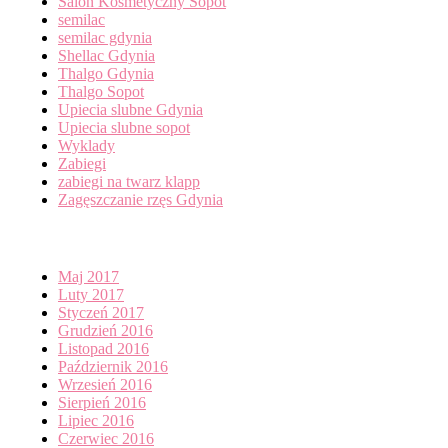
Salon Kosmetyczny Sopot
semilac
semilac gdynia
Shellac Gdynia
Thalgo Gdynia
Thalgo Sopot
Upiecia slubne Gdynia
Upiecia slubne sopot
Wyklady
Zabiegi
zabiegi na twarz klapp
Zagęszczanie rzęs Gdynia
Archives
Maj 2017
Luty 2017
Styczeń 2017
Grudzień 2016
Listopad 2016
Październik 2016
Wrzesień 2016
Sierpień 2016
Lipiec 2016
Czerwiec 2016