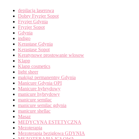
depilacja laserowa
Dobry Fryzjer Sopot
Fryzjer Gdynia
Fryzjer Sopot
Gdynia
indigo
Kerastase Gdynia
Kerastase Sopot
Keratynowe prostowanie wlosow
Klapp
Klapp cosmetics
light sheer
makijaż permanentny Gdynia
Manicure Gdynia OPI
Manicure hybrydowy
manicure hybrydowy
manicure semilac
manicure semilac gdynia
manicure shellac
Masaz
MEDYCYNA ESTETYCZNA
Mezoterapia
Mezoterapia bezigłowa GDYNIA
MEZOTERAPIA IGŁOWA