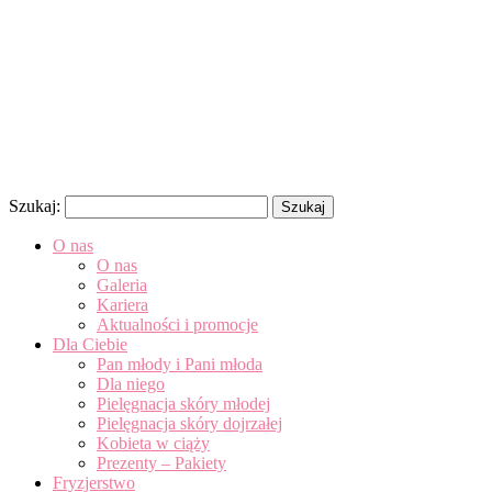
Szukaj:
O nas
O nas
Galeria
Kariera
Aktualności i promocje
Dla Ciebie
Pan młody i Pani młoda
Dla niego
Pielęgnacja skóry młodej
Pielęgnacja skóry dojrzałej
Kobieta w ciąży
Prezenty – Pakiety
Fryzjerstwo