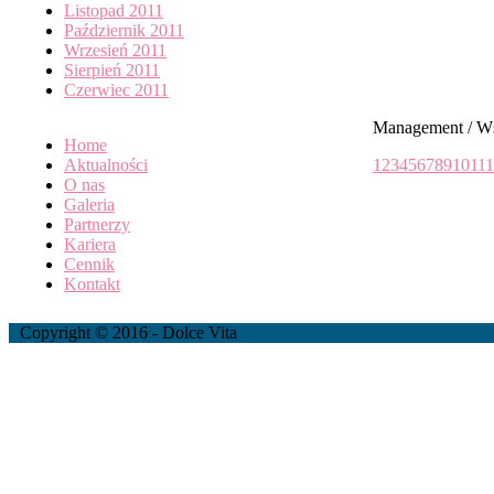
Listopad 2011
Październik 2011
Wrzesień 2011
Sierpień 2011
Czerwiec 2011
Management / W
Home
Aktualności
1
2
3
4
5
6
7
8
9
10
11
1
O nas
Galeria
Partnerzy
Kariera
Cennik
Kontakt
Copyright © 2016 - Dolce Vita