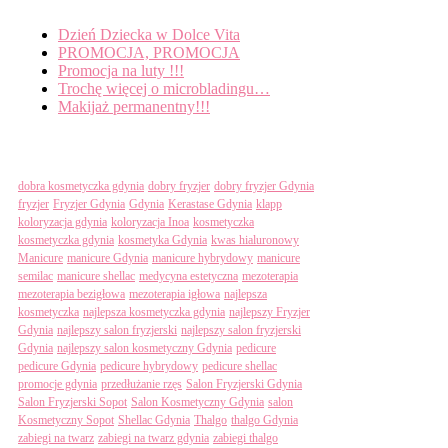
Dzień Dziecka w Dolce Vita
PROMOCJA, PROMOCJA
Promocja na luty !!!
Trochę więcej o microbladingu…
Makijaż permanentny!!!
Tagi
dobra kosmetyczka gdynia
dobry fryzjer
dobry fryzjer Gdynia
fryzjer
Fryzjer Gdynia
Gdynia
Kerastase Gdynia
klapp
koloryzacja gdynia
koloryzacja Inoa
kosmetyczka
kosmetyczka gdynia
kosmetyka Gdynia
kwas hialuronowy
Manicure
manicure Gdynia
manicure hybrydowy
manicure
semilac
manicure shellac
medycyna estetyczna
mezoterapia
mezoterapia bezigłowa
mezoterapia igłowa
najlepsza
kosmetyczka
najlepsza kosmetyczka gdynia
najlepszy Fryzjer
Gdynia
najlepszy salon fryzjerski
najlepszy salon fryzjerski
Gdynia
najlepszy salon kosmetyczny Gdynia
pedicure
pedicure Gdynia
pedicure hybrydowy
pedicure shellac
promocje gdynia
przedłużanie rzęs
Salon Fryzjerski Gdynia
Salon Fryzjerski Sopot
Salon Kosmetyczny Gdynia
salon
Kosmetyczny Sopot
Shellac Gdynia
Thalgo
thalgo Gdynia
zabiegi na twarz
zabiegi na twarz gdynia
zabiegi thalgo