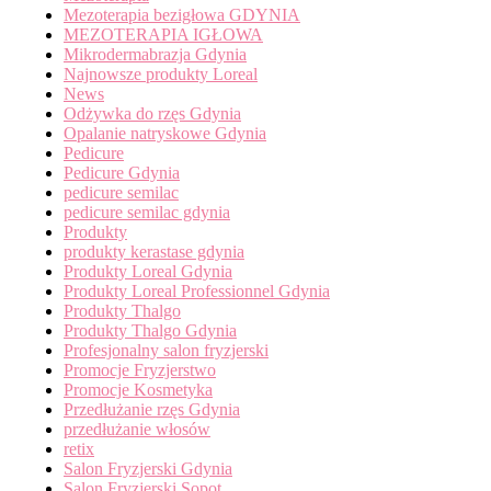
Mezoterapia bezigłowa GDYNIA
MEZOTERAPIA IGŁOWA
Mikrodermabrazja Gdynia
Najnowsze produkty Loreal
News
Odżywka do rzęs Gdynia
Opalanie natryskowe Gdynia
Pedicure
Pedicure Gdynia
pedicure semilac
pedicure semilac gdynia
Produkty
produkty kerastase gdynia
Produkty Loreal Gdynia
Produkty Loreal Professionnel Gdynia
Produkty Thalgo
Produkty Thalgo Gdynia
Profesjonalny salon fryzjerski
Promocje Fryzjerstwo
Promocje Kosmetyka
Przedłużanie rzęs Gdynia
przedłużanie włosów
retix
Salon Fryzjerski Gdynia
Salon Fryzjerski Sopot