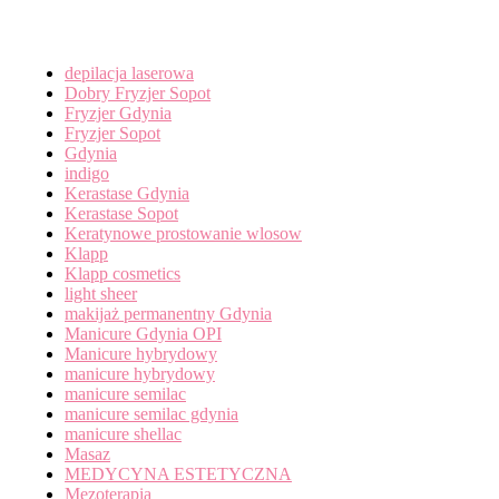
Categories
depilacja laserowa
Dobry Fryzjer Sopot
Fryzjer Gdynia
Fryzjer Sopot
Gdynia
indigo
Kerastase Gdynia
Kerastase Sopot
Keratynowe prostowanie wlosow
Klapp
Klapp cosmetics
light sheer
makijaż permanentny Gdynia
Manicure Gdynia OPI
Manicure hybrydowy
manicure hybrydowy
manicure semilac
manicure semilac gdynia
manicure shellac
Masaz
MEDYCYNA ESTETYCZNA
Mezoterapia