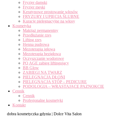
Fryzjer damski
Fryzjer męski
Keratynowe prostowanie włosów
FRYZURY I UPIĘCIA ŚLUBNE
Kuracje pielęgnacyjne na włosy
Kosmetyka
Makijaż permanentny
Przedłużanie rzęs
Lifting rzęs
Henna pudrowa
Mezoterapia igłowa
Mezoterapia bezigłowa
Oczyszczanie wodorowe
PQ AGE zabieg liftingujący
BB Glow
ZABIEGI NA TWARZ
PIELĘGNACJA DŁONI
PIELĘGNACJA STÓP – PEDICURE
PODOLOGIA – WRASTAJĄCE PAZNOKCIE
Cennik
Cennik
Profesjonalne kosmetyki
Kontakt
dobra kosmetyczka gdynia | Dolce Vita Salon