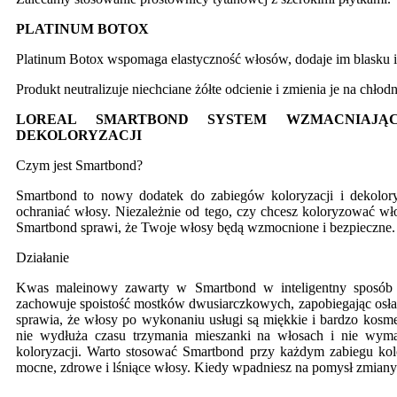
PLATINUM BOTOX
Platinum Botox wspomaga elastyczność włosów, dodaje im blasku i
Produkt neutralizuje niechciane żółte odcienie i zmienia je na chł
LOREAL SMARTBOND SYSTEM WZMACNIAJĄC
DEKOLORYZACJI
Czym jest Smartbond?
Smartbond to nowy dodatek do zabiegów koloryzacji i dekolory
ochraniać włosy. Niezależnie od tego, czy chcesz koloryzować wło
Smartbond sprawi, że Twoje włosy będą wzmocnione i bezpieczne.
Działanie
Kwas maleinowy zawarty w Smartbond w inteligentny sposób ws
zachowuje spoistość mostków dwusiarczkowych, zapobiegając osł
sprawia, że włosy po wykonaniu usługi są miękkie i bardzo kosmet
nie wydłuża czasu trzymania mieszanki na włosach i nie wym
koloryzacji. Warto stosować Smartbond przy każdym zabiegu kolo
mocne, zdrowe i lśniące włosy. Kiedy wpadniesz na pomysł zmiany k