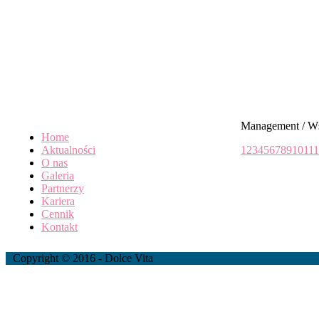
Management / W
Home
Aktualności
1
2
3
4
5
6
7
8
9
10
11
1
O nas
Galeria
Partnerzy
Kariera
Cennik
Kontakt
Copyright © 2016 - Dolce Vita