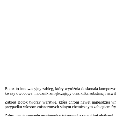
Kuracje pielęgnacyjne na włosy
BOTOX REGENERATION TREATMEN
Botox to innowacyjny zabieg, który wyróżnia doskonała kompozyc
kwasy owocowe, mocznik zmiękczający oraz kilka substancji nawil
Zabieg Botox tworzy warstwę, która chroni nawet najbardziej wr
przypadku włosów zniszczonych silnym chemicznym zabiegiem fryz
Zalecamy stosowanie prostownicy tytanowej z szerokimi płytkami.