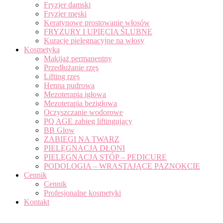
Fryzjer damski
Fryzjer męski
Keratynowe prostowanie włosów
FRYZURY I UPIĘCIA ŚLUBNE
Kuracje pielęgnacyjne na włosy
Kosmetyka
Makijaż permanentny
Przedłużanie rzęs
Lifting rzęs
Henna pudrowa
Mezoterapia igłowa
Mezoterapia bezigłowa
Oczyszczanie wodorowe
PQ AGE zabieg liftingujący
BB Glow
ZABIEGI NA TWARZ
PIELĘGNACJA DŁONI
PIELĘGNACJA STÓP – PEDICURE
PODOLOGIA – WRASTAJĄCE PAZNOKCIE
Cennik
Cennik
Profesjonalne kosmetyki
Kontakt