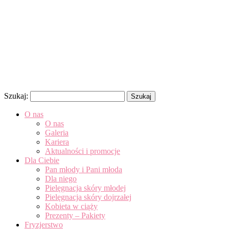
Szukaj:
O nas
O nas
Galeria
Kariera
Aktualności i promocje
Dla Ciebie
Pan młody i Pani młoda
Dla niego
Pielęgnacja skóry młodej
Pielęgnacja skóry dojrzałej
Kobieta w ciąży
Prezenty – Pakiety
Fryzjerstwo