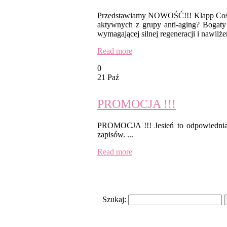
Przedstawiamy NOWOŚĆ!!! Klapp Cosmet
aktywnych z grupy anti-aging? Bogaty w
wymagającej silnej regeneracji i nawil
Read more
0
21 Paź
PROMOCJA !!!
PROMOCJA !!! Jesień to odpowiednia 
zapisów. ...
Read more
Search
Szukaj:
Recent Posts