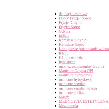
Categories
depilacja laserowa
Dobry Fryzjer Sopot
Fryzjer Gdynia
Fryzjer Sopot
Gdynia
indigo
Kerastase Gdynia
Kerastase Sopot
Keratynowe prostowanie wloso
Klapp
Klapp cosmetics
light sheer
makijaż permanentny Gdynia
Manicure Gdynia OPI
Manicure hybrydowy
manicure hybrydowy
manicure semilac
manicure semilac gdynia
manicure shellac
Masaz
MEDYCYNA ESTETYCZNA
Mezoterapia