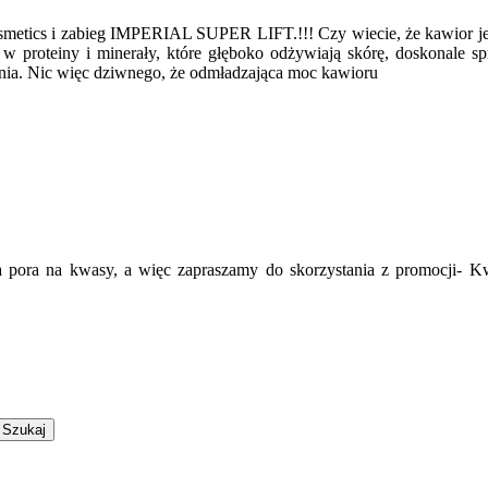
ics i zabieg IMPERIAL SUPER LIFT.!!! Czy wiecie, że kawior jest
 proteiny i minerały, które głęboko odżywiają skórę, doskonale spr
żenia. Nic więc dziwnego, że odmładzająca moc kawioru
pora na kwasy, a więc zapraszamy do skorzystania z promocji- K