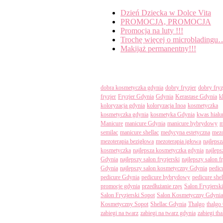
Dzień Dziecka w Dolce Vita
PROMOCJA, PROMOCJA
Promocja na luty !!!
Trochę więcej o microbladingu
Makijaż permanentny!!!
Tagi
dobra kosmetyczka gdynia
dobry fryzjer
dobry fryz
fryzjer
Fryzjer Gdynia
Gdynia
Kerastase Gdynia
k
koloryzacja gdynia
koloryzacja Inoa
kosmetyczka
kosmetyczka gdynia
kosmetyka Gdynia
kwas hial
Manicure
manicure Gdynia
manicure hybrydowy
m
semilac
manicure shellac
medycyna estetyczna
mezo
mezoterapia bezigłowa
mezoterapia igłowa
najlepsz
kosmetyczka
najlepsza kosmetyczka gdynia
najleps
Gdynia
najlepszy salon fryzjerski
najlepszy salon f
Gdynia
najlepszy salon kosmetyczny Gdynia
pedic
pedicure Gdynia
pedicure hybrydowy
pedicure shel
promocje gdynia
przedłużanie rzęs
Salon Fryzjersk
Salon Fryzjerski Sopot
Salon Kosmetyczny Gdynia
Kosmetyczny Sopot
Shellac Gdynia
Thalgo
thalgo
zabiegi na twarz
zabiegi na twarz gdynia
zabiegi th