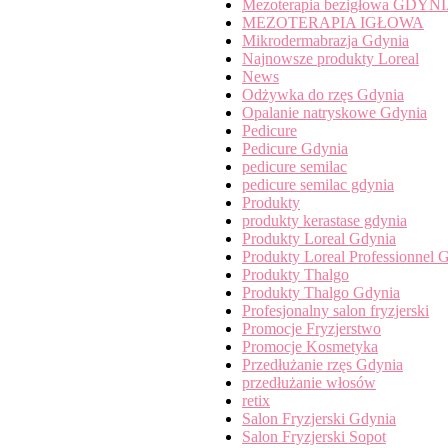
Mezoterapia bezigłowa GDYN
MEZOTERAPIA IGŁOWA
Mikrodermabrazja Gdynia
Najnowsze produkty Loreal
News
Odżywka do rzęs Gdynia
Opalanie natryskowe Gdynia
Pedicure
Pedicure Gdynia
pedicure semilac
pedicure semilac gdynia
Produkty
produkty kerastase gdynia
Produkty Loreal Gdynia
Produkty Loreal Professionnel 
Produkty Thalgo
Produkty Thalgo Gdynia
Profesjonalny salon fryzjerski
Promocje Fryzjerstwo
Promocje Kosmetyka
Przedłużanie rzęs Gdynia
przedłużanie włosów
retix
Salon Fryzjerski Gdynia
Salon Fryzjerski Sopot