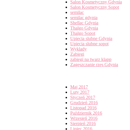
Salon Kosmetyczny Gdynia
Salon Kosmetyczny Sopot
semilac
semilac gdynia
Shellac Gdynia
Thalgo Gdynia
Thalgo Sopot
Upiecia slubne Gdynia
Upiecia slubne sopot
Wyklady
Zabiegi
zabiegi na twarz klapp
Zagęszczanie rzęs Gdynia
Archives
Maj 2017
Luty 2017
Styczeń 2017
Grudzień 2016
Listopad 2016
Październik 2016
Wrzesień 2016
Sierpień 2016
Lipiec 2016