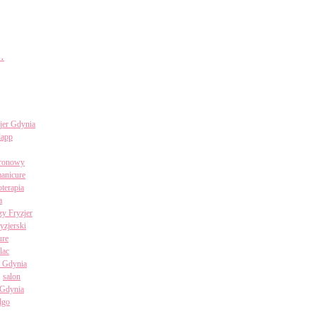
…
jer Gdynia
lapp
uronowy
anicure
terapia
a
zy Fryzjer
ryzjerski
ure
lac
i Gdynia
salon
 Gdynia
algo