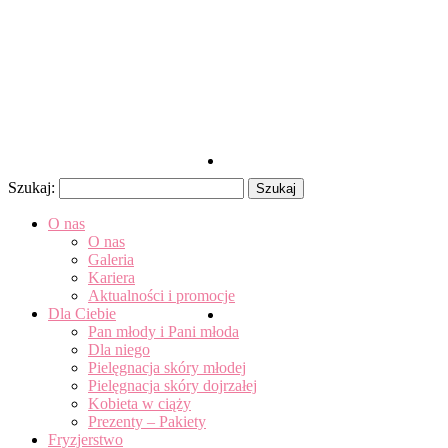
Szukaj:
O nas
O nas
Galeria
Kariera
Aktualności i promocje
Dla Ciebie
Pan młody i Pani młoda
Dla niego
Pielęgnacja skóry młodej
Pielęgnacja skóry dojrzałej
Kobieta w ciąży
Prezenty – Pakiety
Fryzjerstwo