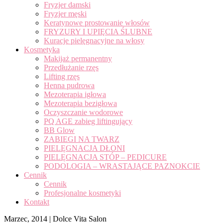
Fryzjer damski
Fryzjer męski
Keratynowe prostowanie włosów
FRYZURY I UPIĘCIA ŚLUBNE
Kuracje pielęgnacyjne na włosy
Kosmetyka
Makijaż permanentny
Przedłużanie rzęs
Lifting rzęs
Henna pudrowa
Mezoterapia igłowa
Mezoterapia bezigłowa
Oczyszczanie wodorowe
PQ AGE zabieg liftingujący
BB Glow
ZABIEGI NA TWARZ
PIELĘGNACJA DŁONI
PIELĘGNACJA STÓP – PEDICURE
PODOLOGIA – WRASTAJĄCE PAZNOKCIE
Cennik
Cennik
Profesjonalne kosmetyki
Kontakt
Marzec, 2014 | Dolce Vita Salon