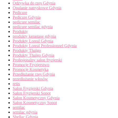
Odżywka do rzęs Gdynia
Opalanie natryskowe Gdynia
Pedicure
Pedicure Gdynia
pedicure semilac
pedicure semilac gdynia
Produkty
produkty kerastase gdynia
Produkty Loreal Gdynia
Produkty Loreal Professionnel Gdynia
Produkty Thalgo
Produkty Thalgo Gdynia
Profesjonalny salon fryzjerski
Promocje Fryzjerstwo
Promocje Kosmetyka
Przedłużanie rzęs Gdynia
przedłużanie włosów
retix
Salon Fryzjerski Gdynia
Salon Fryzjerski Sopot
Salon Kosmetyczny Gdynia
Salon Kosmetyczny Sopot
semilac
semilac gdynia
Shellac Gdynia