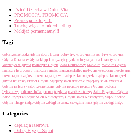
Dzień Dziecka w Dolce Vita
PROMOCJA, PROMOCJA
Promocja na luty !!!
Trochę więcej o microbladingu…
Makijaż permanentny!!!
Tagi
dobra kosmetyczka gdynia
dobry fryzjer
dobry fryzjer Gdynia
fryzjer
Fryzjer Gdynia
Gdynia
Kerastase Gdynia
klapp
koloryzacja gdynia
koloryzacja Inoa
kosmetyczka
kosmetyczka gdynia
kosmetyka Gdynia
kwas hialuronowy
Manicure
manicure Gdynia
manicure hybrydowy
manicure semilac
manicure shellac
medycyna estetyczna
mezoterapia
mezoterapia bezigłowa
mezoterapia igłowa
najlepsza kosmetyczka
najlepsza kosmetyczka
gdynia
najlepszy Fryzjer Gdynia
najlepszy salon fryzjerski
najlepszy salon fryzjerski
Gdynia
najlepszy salon kosmetyczny Gdynia
pedicure
pedicure Gdynia
pedicure
hybrydowy
pedicure shellac
promocje gdynia
przedłużanie rzęs
Salon Fryzjerski Gdynia
Salon Fryzjerski Sopot
Salon Kosmetyczny Gdynia
salon Kosmetyczny Sopot
Shellac
Gdynia
Thalgo
thalgo Gdynia
zabiegi na twarz
zabiegi na twarz gdynia
zabiegi thalgo
Categories
depilacja laserowa
Dobry Fryzjer Sopot