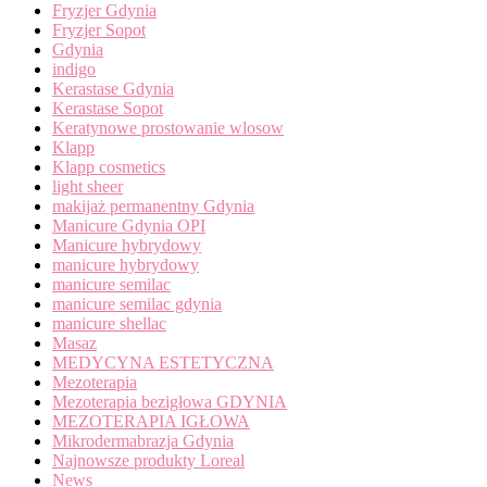
Fryzjer Gdynia
Fryzjer Sopot
Gdynia
indigo
Kerastase Gdynia
Kerastase Sopot
Keratynowe prostowanie wlosow
Klapp
Klapp cosmetics
light sheer
makijaż permanentny Gdynia
Manicure Gdynia OPI
Manicure hybrydowy
manicure hybrydowy
manicure semilac
manicure semilac gdynia
manicure shellac
Masaz
MEDYCYNA ESTETYCZNA
Mezoterapia
Mezoterapia bezigłowa GDYNIA
MEZOTERAPIA IGŁOWA
Mikrodermabrazja Gdynia
Najnowsze produkty Loreal
News