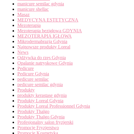
manicure semilac gdynia
manicure shellac
Masaz
MEDYCYNA ESTETYCZNA
Mezoterapia
Mezoterapia bezigłowa GDYNIA
MEZOTERAPIA IGŁOWA
Mikrodermabrazja Gdynia
Najnowsze produkty Loreal
News
Odżywka do rzęs Gdynia
Opalanie natryskowe Gdynia
Pedicure
Pedicure Gdynia
pedicure semilac
pedicure semilac gdynia
Produkty
produkty kerastase gdynia
Produkty Loreal Gdynia
Produkty Loreal Professionnel Gdynia
Produkty Thalgo
Produkty Thalgo Gdynia
Profesjonalny salon fryzjerski
Promocje Fryzjerstwo
Promocje Kosmetyka