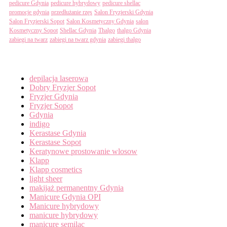
pedicure Gdynia
pedicure hybrydowy
pedicure shellac
promocje gdynia
przedłużanie rzęs
Salon Fryzjerski Gdynia
Salon Fryzjerski Sopot
Salon Kosmetyczny Gdynia
salon
Kosmetyczny Sopot
Shellac Gdynia
Thalgo
thalgo Gdynia
zabiegi na twarz
zabiegi na twarz gdynia
zabiegi thalgo
Categories
depilacja laserowa
Dobry Fryzjer Sopot
Fryzjer Gdynia
Fryzjer Sopot
Gdynia
indigo
Kerastase Gdynia
Kerastase Sopot
Keratynowe prostowanie wlosow
Klapp
Klapp cosmetics
light sheer
makijaż permanentny Gdynia
Manicure Gdynia OPI
Manicure hybrydowy
manicure hybrydowy
manicure semilac