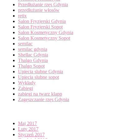
Przedłużanie rzęs Gdynia
przedłużanie włosów
retix
Salon Fryzjerski Gdynia
Salon Fryzjerski Sopot
Salon Kosmetyczny Gdynia
Salon Kosmetyczny Sopot
semilac
semilac gdynia
Shellac Gdynia
Thalgo Gdynia
Thalgo Sopot
Upiecia slubne Gdynia
Upiecia slubne sopot
Wyklady
Zabiegi
zabiegi na twarz klapp
Zagęszczanie rzęs Gdynia
Archives
Maj 2017
Luty 2017
Styczeń 2017