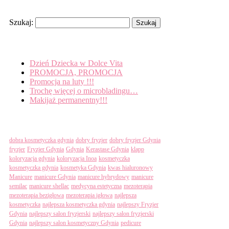
Search
Szukaj:
Recent Posts
Dzień Dziecka w Dolce Vita
PROMOCJA, PROMOCJA
Promocja na luty !!!
Trochę więcej o microbladingu…
Makijaż permanentny!!!
Tagi
dobra kosmetyczka gdynia
dobry fryzjer
dobry fryzjer Gdynia
fryzjer
Fryzjer Gdynia
Gdynia
Kerastase Gdynia
klapp
koloryzacja gdynia
koloryzacja Inoa
kosmetyczka
kosmetyczka gdynia
kosmetyka Gdynia
kwas hialuronowy
Manicure
manicure Gdynia
manicure hybrydowy
manicure
semilac
manicure shellac
medycyna estetyczna
mezoterapia
mezoterapia bezigłowa
mezoterapia igłowa
najlepsza
kosmetyczka
najlepsza kosmetyczka gdynia
najlepszy Fryzjer
Gdynia
najlepszy salon fryzjerski
najlepszy salon fryzjerski
Gdynia
najlepszy salon kosmetyczny Gdynia
pedicure