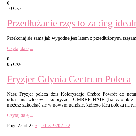
0
10 Cze
Przedłużanie rzęs to zabieg ideal
Przekonaj sie sama jak wygodne jest latem z przedłużonymi rzęsami.
Czytaj dalej...
0
05 Cze
Fryzjer Gdynia Centrum Poleca
Nasz Fryzjer poleca dzis Koloryzacje Ombre Powrót do natur
odrastania włosów – koloryzacja OMBRE HAIR (franc. ombre – c
możesz zakochać się w nowym trendzie, którego idea polega na ty
Czytaj dalej...
Page 22 of 22
«
...
10
18
19
20
21
22