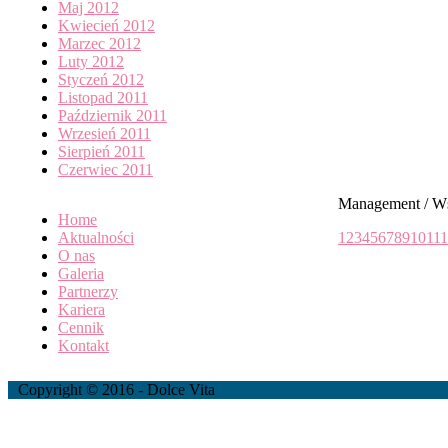
Maj 2012
Kwiecień 2012
Marzec 2012
Luty 2012
Styczeń 2012
Listopad 2011
Październik 2011
Wrzesień 2011
Sierpień 2011
Czerwiec 2011
Management / W
Home
Aktualności
1
2
3
4
5
6
7
8
9
10
11
1
O nas
Galeria
Partnerzy
Kariera
Cennik
Kontakt
Copyright © 2016 - Dolce Vita