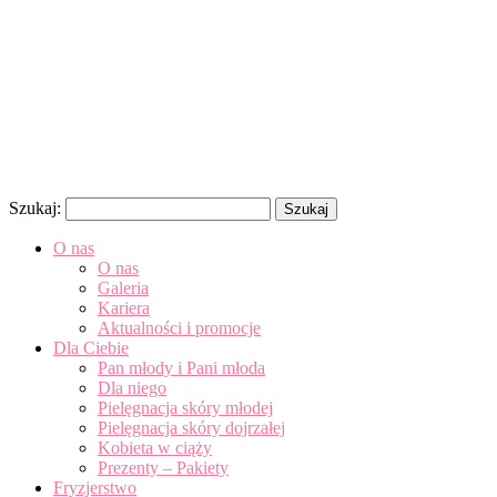
Szukaj:
O nas
O nas
Galeria
Kariera
Aktualności i promocje
Dla Ciebie
Pan młody i Pani młoda
Dla niego
Pielęgnacja skóry młodej
Pielęgnacja skóry dojrzałej
Kobieta w ciąży
Prezenty – Pakiety
Fryzjerstwo