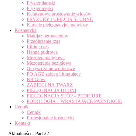
Fryzjer damski
Fryzjer męski
Keratynowe prostowanie włosów
FRYZURY I UPIĘCIA ŚLUBNE
Kuracje pielęgnacyjne na włosy
Kosmetyka
Makijaż permanentny
Przedłużanie rzęs
Lifting rzęs
Henna pudrowa
Mezoterapia igłowa
Mezoterapia bezigłowa
Oczyszczanie wodorowe
PQ AGE zabieg liftingujący
BB Glow
ZABIEGI NA TWARZ
PIELĘGNACJA DŁONI
PIELĘGNACJA STÓP – PEDICURE
PODOLOGIA – WRASTAJĄCE PAZNOKCIE
Cennik
Cennik
Profesjonalne kosmetyki
Kontakt
Aktualności - Part 22