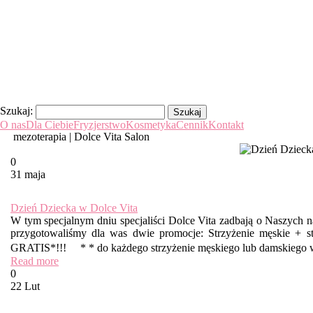
Szukaj:
O nas
Dla Ciebie
Fryzjerstwo
Kosmetyka
Cennik
Kontakt
mezoterapia | Dolce Vita Salon
0
31 maja
Dzień Dziecka w Dolce Vita
W tym specjalnym dniu specjaliści Dolce Vita zadbają o Naszych n
przygotowaliśmy dla was dwie promocje: Strzyżenie męskie + st
GRATIS*!!! * * do każdego strzyżenie męskiego lub damskiego w 
Read more
0
22 Lut