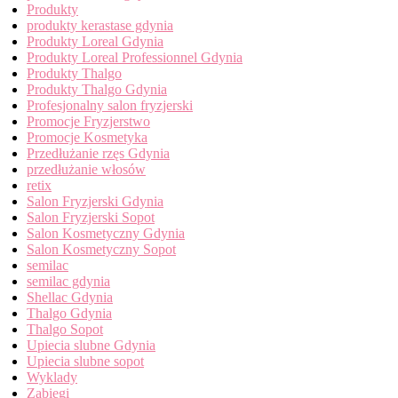
Produkty
produkty kerastase gdynia
Produkty Loreal Gdynia
Produkty Loreal Professionnel Gdynia
Produkty Thalgo
Produkty Thalgo Gdynia
Profesjonalny salon fryzjerski
Promocje Fryzjerstwo
Promocje Kosmetyka
Przedłużanie rzęs Gdynia
przedłużanie włosów
retix
Salon Fryzjerski Gdynia
Salon Fryzjerski Sopot
Salon Kosmetyczny Gdynia
Salon Kosmetyczny Sopot
semilac
semilac gdynia
Shellac Gdynia
Thalgo Gdynia
Thalgo Sopot
Upiecia slubne Gdynia
Upiecia slubne sopot
Wyklady
Zabiegi