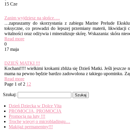
15 Cze
Zanim wyjdziesz na słońce….
…zapraszamy do skorzystania z zabiegu Marine Prelude Ekskluz
toksyczne, co prowadzi do lepszej przemiany materii, likwidacji ce
witalności oraz odżywia i mineralizuje skórę. Wskazania: skóra ni
Read more
0
17 maja
DZIEŃ MATKI !!!
Kochani!!!! wielkimi krokami zbliża się Dzień Matki. Jeśli jeszc
mama na pewno będzie bardzo zadowolona z takiego upominku. Zapr
Read more
Page 1 of 2
1
2
Search
Szukaj:
Recent Posts
Dzień Dziecka w Dolce Vita
PROMOCJA, PROMOCJA
Promocja na luty !!!
Trochę więcej o microbladingu…
Makijaż permanentny!!!