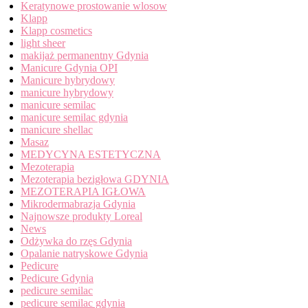
Keratynowe prostowanie wlosow
Klapp
Klapp cosmetics
light sheer
makijaż permanentny Gdynia
Manicure Gdynia OPI
Manicure hybrydowy
manicure hybrydowy
manicure semilac
manicure semilac gdynia
manicure shellac
Masaz
MEDYCYNA ESTETYCZNA
Mezoterapia
Mezoterapia bezigłowa GDYNIA
MEZOTERAPIA IGŁOWA
Mikrodermabrazja Gdynia
Najnowsze produkty Loreal
News
Odżywka do rzęs Gdynia
Opalanie natryskowe Gdynia
Pedicure
Pedicure Gdynia
pedicure semilac
pedicure semilac gdynia