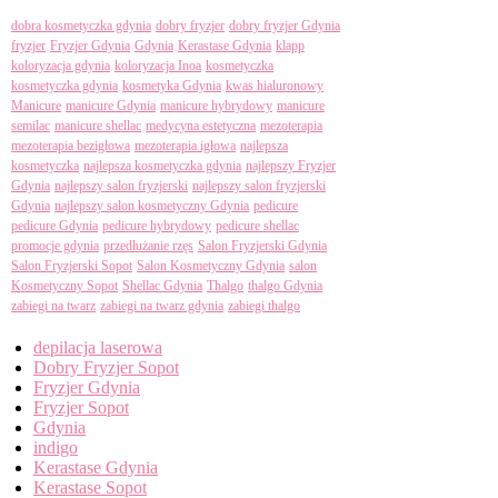
Tagi
dobra kosmetyczka gdynia
dobry fryzjer
dobry fryzjer Gdynia
fryzjer
Fryzjer Gdynia
Gdynia
Kerastase Gdynia
klapp
koloryzacja gdynia
koloryzacja Inoa
kosmetyczka
kosmetyczka gdynia
kosmetyka Gdynia
kwas hialuronowy
Manicure
manicure Gdynia
manicure hybrydowy
manicure
semilac
manicure shellac
medycyna estetyczna
mezoterapia
mezoterapia bezigłowa
mezoterapia igłowa
najlepsza
kosmetyczka
najlepsza kosmetyczka gdynia
najlepszy Fryzjer
Gdynia
najlepszy salon fryzjerski
najlepszy salon fryzjerski
Gdynia
najlepszy salon kosmetyczny Gdynia
pedicure
pedicure Gdynia
pedicure hybrydowy
pedicure shellac
promocje gdynia
przedłużanie rzęs
Salon Fryzjerski Gdynia
Salon Fryzjerski Sopot
Salon Kosmetyczny Gdynia
salon
Kosmetyczny Sopot
Shellac Gdynia
Thalgo
thalgo Gdynia
zabiegi na twarz
zabiegi na twarz gdynia
zabiegi thalgo
Categories
depilacja laserowa
Dobry Fryzjer Sopot
Fryzjer Gdynia
Fryzjer Sopot
Gdynia
indigo
Kerastase Gdynia
Kerastase Sopot