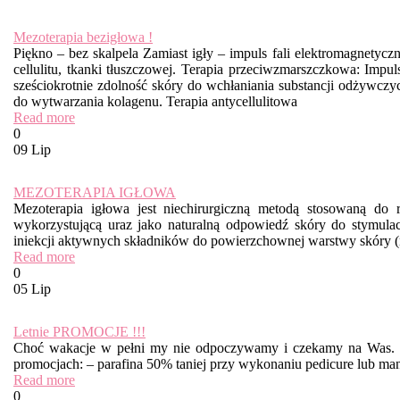
Mezoterapia bezigłowa !
Piękno – bez skalpela Zamiast igły – impuls fali elektromagnetyc
cellulitu, tkanki tłuszczowej. Terapia przeciwzmarszczkowa: Impul
sześciokrotnie zdolność skóry do wchłaniania substancji odżywcz
do wytwarzania kolagenu. Terapia antycellulitowa
Read more
0
09 Lip
MEZOTERAPIA IGŁOWA
Mezoterapia igłowa jest niechirurgiczną metodą stosowaną do 
wykorzystującą uraz jako naturalną odpowiedź skóry do stymula
iniekcji aktywnych składników do powierzchownej warstwy skóry 
Read more
0
05 Lip
Letnie PROMOCJE !!!
Choć wakacje w pełni my nie odpoczywamy i czekamy na Was. Z
promocjach: – parafina 50% taniej przy wykonaniu pedicure lub mani
Read more
0