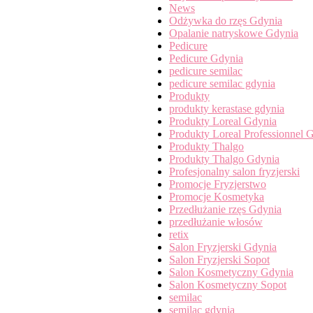
News
Odżywka do rzęs Gdynia
Opalanie natryskowe Gdynia
Pedicure
Pedicure Gdynia
pedicure semilac
pedicure semilac gdynia
Produkty
produkty kerastase gdynia
Produkty Loreal Gdynia
Produkty Loreal Professionnel 
Produkty Thalgo
Produkty Thalgo Gdynia
Profesjonalny salon fryzjerski
Promocje Fryzjerstwo
Promocje Kosmetyka
Przedłużanie rzęs Gdynia
przedłużanie włosów
retix
Salon Fryzjerski Gdynia
Salon Fryzjerski Sopot
Salon Kosmetyczny Gdynia
Salon Kosmetyczny Sopot
semilac
semilac gdynia