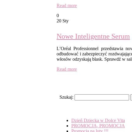
Read more
0
20 Sty
Nowe Inteligentne Serum
L’Oréal Professionnel przedstawia no
odbudować i zabezpieczyć rozdwajaj
włosów odzyskają blask. Sprawdź w salo
Read more
Search
Szukaj:
Recent Posts
Dzień Dziecka w Dolce Vita
PROMOCJA, PROMOCJA
Promocja na luty !!!