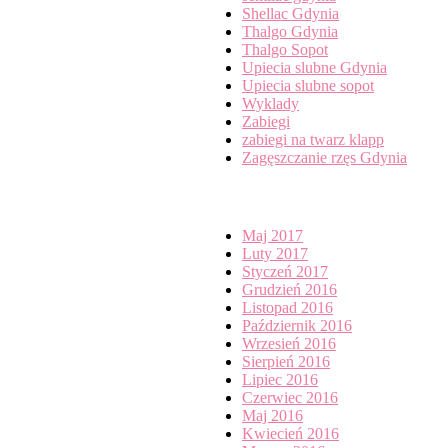
Shellac Gdynia
Thalgo Gdynia
Thalgo Sopot
Upiecia slubne Gdynia
Upiecia slubne sopot
Wyklady
Zabiegi
zabiegi na twarz klapp
Zagęszczanie rzęs Gdynia
Archives
Maj 2017
Luty 2017
Styczeń 2017
Grudzień 2016
Listopad 2016
Październik 2016
Wrzesień 2016
Sierpień 2016
Lipiec 2016
Czerwiec 2016
Maj 2016
Kwiecień 2016