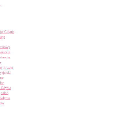
…
jer Gdynia
lapp
uronowy
anicure
terapia
a
zy Fryzjer
ryzjerski
ure
lac
i Gdynia
salon
 Gdynia
algo