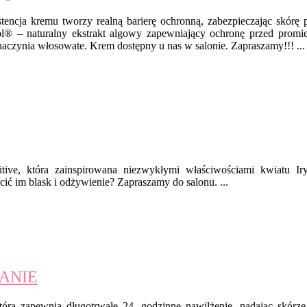
ncja kremu tworzy realną barierę ochronną, zabezpieczając skórę 
l® – naturalny ekstrakt algowy zapewniający ochronę przed promi
 naczynia włosowate. Krem dostępny u nas w salonie. Zapraszamy!!! ...
ive, która zainspirowana niezwykłymi właściwościami kwiatu Iry
ć im blask i odżywienie? Zapraszamy do salonu. ...
ANIE
, która zapewnia długotrwałe 24- godzinne nawilżenie, nadając