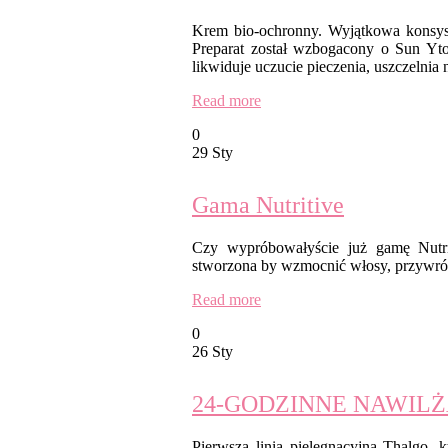
Krem bio-ochronny. Wyjątkowa konsyste
Preparat został wzbogacony o Sun Yto
likwiduje uczucie pieczenia, uszczelnia
Read more
0
29 Sty
Gama Nutritive
Czy wypróbowałyście już gamę Nutrit
stworzona by wzmocnić włosy, przywróci
Read more
0
26 Sty
24-GODZINNE NAWILŻ
Pierwsza linia pielęgnacyjna Thalgo