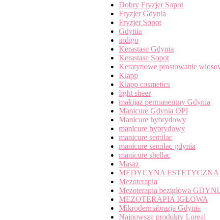
Dobry Fryzjer Sopot
Fryzjer Gdynia
Fryzjer Sopot
Gdynia
indigo
Kerastase Gdynia
Kerastase Sopot
Keratynowe prostowanie wloso
Klapp
Klapp cosmetics
light sheer
makijaż permanentny Gdynia
Manicure Gdynia OPI
Manicure hybrydowy
manicure hybrydowy
manicure semilac
manicure semilac gdynia
manicure shellac
Masaz
MEDYCYNA ESTETYCZNA
Mezoterapia
Mezoterapia bezigłowa GDYN
MEZOTERAPIA IGŁOWA
Mikrodermabrazja Gdynia
Najnowsze produkty Loreal