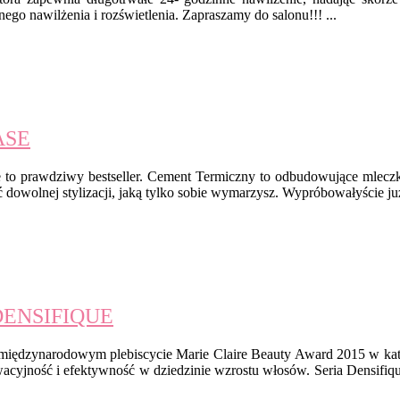
go nawilżenia i rozświetlenia. Zapraszamy do salonu!!! ...
ASE
ue to prawdziwy bestseller. Cement Termiczny to odbudowujące mlec
 dowolnej stylizacji, jaką tylko sobie wymarzysz. Wypróbowałyście już
DENSIFIQUE
 międzynarodowym plebiscycie Marie Claire Beauty Award 2015 w kat
wacyjność i efektywność w dziedzinie wzrostu włosów. Seria Densifiq