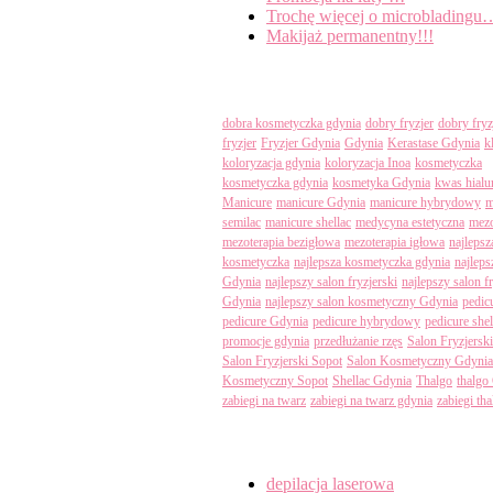
Trochę więcej o microbladingu
Makijaż permanentny!!!
Tagi
dobra kosmetyczka gdynia
dobry fryzjer
dobry fryz
fryzjer
Fryzjer Gdynia
Gdynia
Kerastase Gdynia
k
koloryzacja gdynia
koloryzacja Inoa
kosmetyczka
kosmetyczka gdynia
kosmetyka Gdynia
kwas hial
Manicure
manicure Gdynia
manicure hybrydowy
m
semilac
manicure shellac
medycyna estetyczna
mezo
mezoterapia bezigłowa
mezoterapia igłowa
najlepsz
kosmetyczka
najlepsza kosmetyczka gdynia
najleps
Gdynia
najlepszy salon fryzjerski
najlepszy salon f
Gdynia
najlepszy salon kosmetyczny Gdynia
pedic
pedicure Gdynia
pedicure hybrydowy
pedicure shel
promocje gdynia
przedłużanie rzęs
Salon Fryzjersk
Salon Fryzjerski Sopot
Salon Kosmetyczny Gdynia
Kosmetyczny Sopot
Shellac Gdynia
Thalgo
thalgo
zabiegi na twarz
zabiegi na twarz gdynia
zabiegi th
Categories
depilacja laserowa