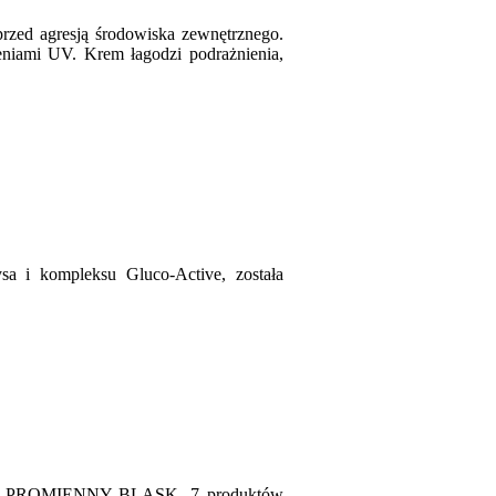
przed agresją środowiska zewnętrznego.
eniami UV. Krem łagodzi podrażnienia,
sa i kompleksu Gluco-Active, została
 skórze PROMIENNY BLASK. 7 produktów