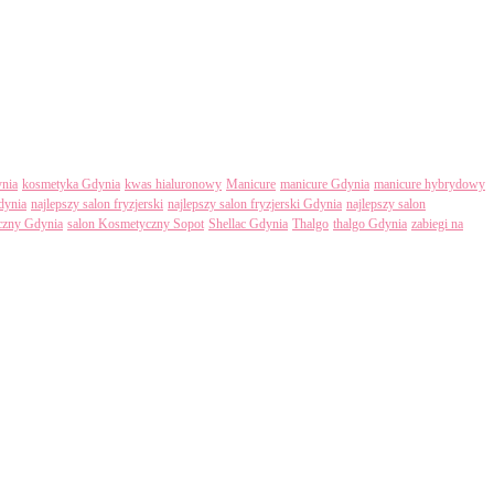
nia
kosmetyka Gdynia
kwas hialuronowy
Manicure
manicure Gdynia
manicure hybrydowy
dynia
najlepszy salon fryzjerski
najlepszy salon fryzjerski Gdynia
najlepszy salon
czny Gdynia
salon Kosmetyczny Sopot
Shellac Gdynia
Thalgo
thalgo Gdynia
zabiegi na