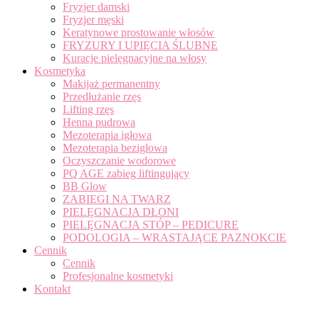
Fryzjer damski
Fryzjer męski
Keratynowe prostowanie włosów
FRYZURY I UPIĘCIA ŚLUBNE
Kuracje pielęgnacyjne na włosy
Kosmetyka
Makijaż permanentny
Przedłużanie rzęs
Lifting rzęs
Henna pudrowa
Mezoterapia igłowa
Mezoterapia bezigłowa
Oczyszczanie wodorowe
PQ AGE zabieg liftingujący
BB Glow
ZABIEGI NA TWARZ
PIELĘGNACJA DŁONI
PIELĘGNACJA STÓP – PEDICURE
PODOLOGIA – WRASTAJĄCE PAZNOKCIE
Cennik
Cennik
Profesjonalne kosmetyki
Kontakt