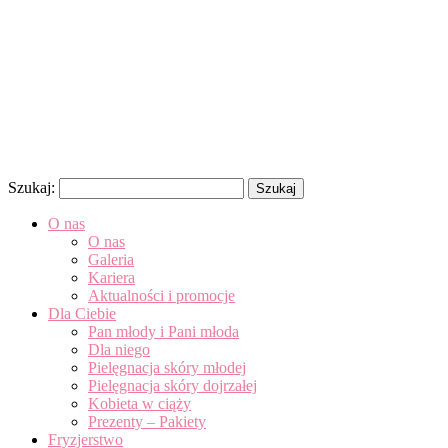
Szukaj:
O nas
O nas
Galeria
Kariera
Aktualności i promocje
Dla Ciebie
Pan młody i Pani młoda
Dla niego
Pielęgnacja skóry młodej
Pielęgnacja skóry dojrzałej
Kobieta w ciąży
Prezenty – Pakiety
Fryzjerstwo