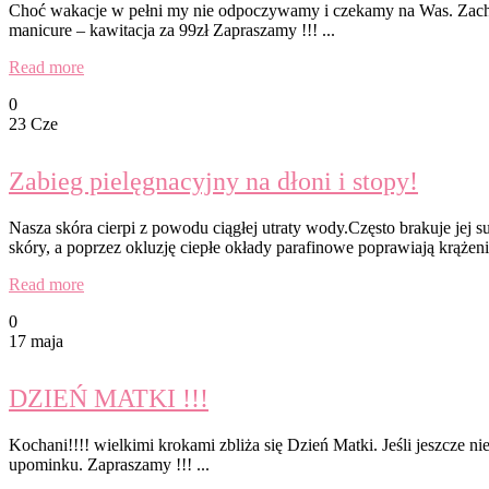
Choć wakacje w pełni my nie odpoczywamy i czekamy na Was. Zachęc
manicure – kawitacja za 99zł Zapraszamy !!! ...
Read more
0
23 Cze
Zabieg pielęgnacyjny na dłoni i stopy!
Nasza skóra cierpi z powodu ciągłej utraty wody.Często brakuje jej 
skóry, a poprzez okluzję ciepłe okłady parafinowe poprawiają krążen
Read more
0
17 maja
DZIEŃ MATKI !!!
Kochani!!!! wielkimi krokami zbliża się Dzień Matki. Jeśli jeszcz
upominku. Zapraszamy !!! ...