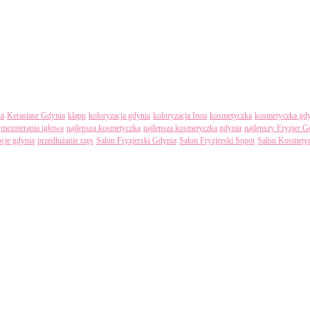
ia
Kerastase Gdynia
klapp
koloryzacja gdynia
koloryzacja Inoa
kosmetyczka
kosmetyczka gdy
mezoterapia igłowa
najlepsza kosmetyczka
najlepsza kosmetyczka gdynia
najlepszy Fryzjer G
cje gdynia
przedłużanie rzęs
Salon Fryzjerski Gdynia
Salon Fryzjerski Sopot
Salon Kosmety