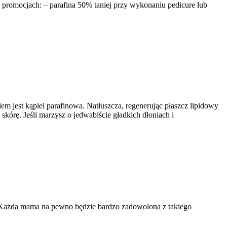
romocjach: – parafina 50% taniej przy wykonaniu pedicure lub
m jest kąpiel parafinowa. Natłuszcza, regenerując płaszcz lipidowy
kórę. Jeśli marzysz o jedwabiście gładkich dłoniach i
e. Każda mama na pewno będzie bardzo zadowolona z takiego