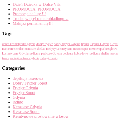
Dzień Dziecka w Dolce Vita
PROMOCJA, PROMOCJA
Promocja na luty !!!
Trochę więcej o microbladingu…
Makijaż permanentny!!!
Tagi
dobra kosmetyczka gdynia
dobry fryzjer
dobry fryzjer Gdynia
fryzjer
Fryzjer Gdynia
Gdyn
manicure semilac
manicure shellac
medycyna estetyczna
mezoterapia
mezoterapia bezigłowa
kosmetyczny Gdynia
pedicure
pedicure Gdynia
pedicure hybrydowy
pedicure shellac
promo
twarz
zabiegi na twarz gdynia
zabiegi thalgo
Categories
depilacja laserowa
Dobry Fryzjer Sopot
Fryzjer Gdynia
Fryzjer Sopot
Gdynia
indigo
Kerastase Gdynia
Kerastase Sopot
Keratynowe prostowanie wlosow