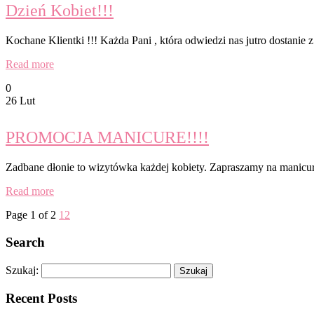
Dzień Kobiet!!!
Kochane Klientki !!! Każda Pani , która odwiedzi nas jutro dostan
Read more
0
26 Lut
PROMOCJA MANICURE!!!!
Zadbane dłonie to wizytówka każdej kobiety. Zapraszamy na manicu
Read more
Page 1 of 2
1
2
Search
Szukaj:
Recent Posts