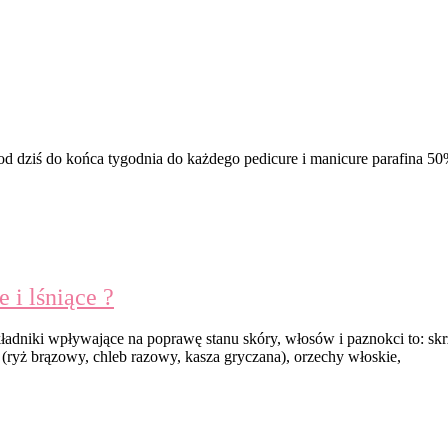
 od dziś do końca tygodnia do każdego pedicure i manicure parafina 5
 i lśniące ?
Składniki wpływające na poprawę stanu skóry, włosów i paznokci to: s
 (ryż brązowy, chleb razowy, kasza gryczana), orzechy włoskie,