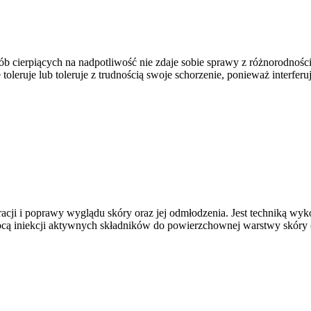
ch na nadpotliwość nie zdaje sobie sprawy z różnorodności możl
toleruje lub toleruje z trudnością swoje schorzenie, ponieważ interfe
acji i poprawy wyglądu skóry oraz jej odmłodzenia. Jest techniką wyk
mocą iniekcji aktywnych składników do powierzchownej warstwy skóry