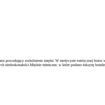
tor powodujący rozluźnienie mięśni. W medycynie estetycznej botox wy
ch niedoskonałości.Mięśnie mimiczne, w które podano toksynę botulino