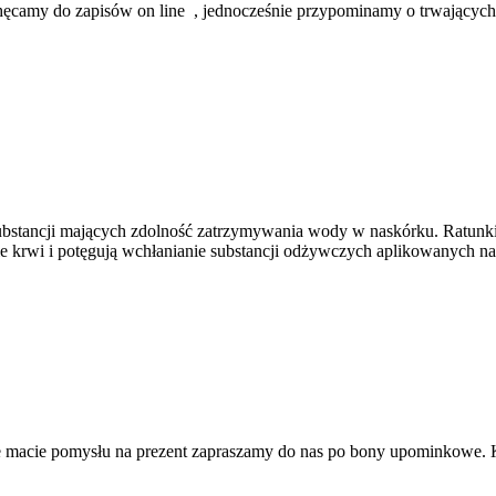
amy do zapisów on line , jednocześnie przypominamy o trwających p
substancji mających zdolność zatrzymywania wody w naskórku. Ratunkie
ie krwi i potęgują wchłanianie substancji odżywczych aplikowanych na s
e nie macie pomysłu na prezent zapraszamy do nas po bony upominkow