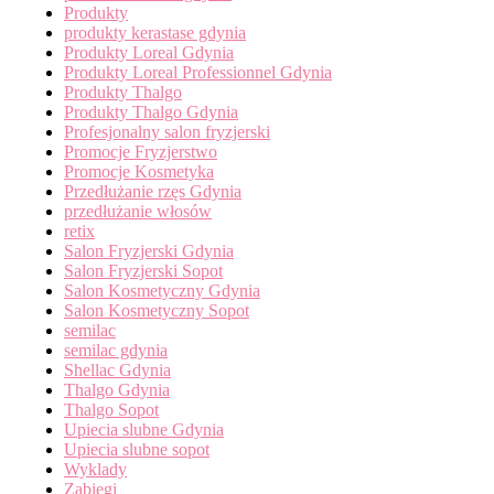
Produkty
produkty kerastase gdynia
Produkty Loreal Gdynia
Produkty Loreal Professionnel Gdynia
Produkty Thalgo
Produkty Thalgo Gdynia
Profesjonalny salon fryzjerski
Promocje Fryzjerstwo
Promocje Kosmetyka
Przedłużanie rzęs Gdynia
przedłużanie włosów
retix
Salon Fryzjerski Gdynia
Salon Fryzjerski Sopot
Salon Kosmetyczny Gdynia
Salon Kosmetyczny Sopot
semilac
semilac gdynia
Shellac Gdynia
Thalgo Gdynia
Thalgo Sopot
Upiecia slubne Gdynia
Upiecia slubne sopot
Wyklady
Zabiegi