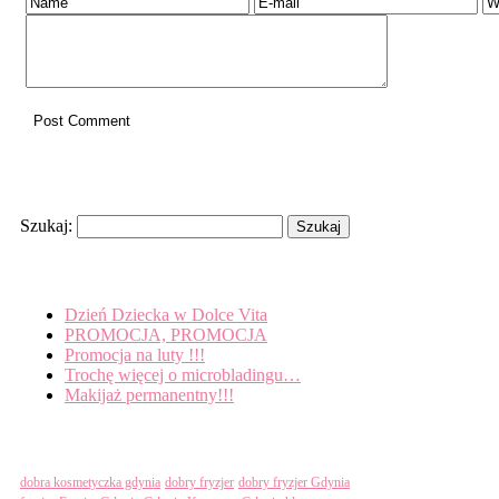
Search
Szukaj:
Recent Posts
Dzień Dziecka w Dolce Vita
PROMOCJA, PROMOCJA
Promocja na luty !!!
Trochę więcej o microbladingu…
Makijaż permanentny!!!
Tagi
dobra kosmetyczka gdynia
dobry fryzjer
dobry fryzjer Gdynia