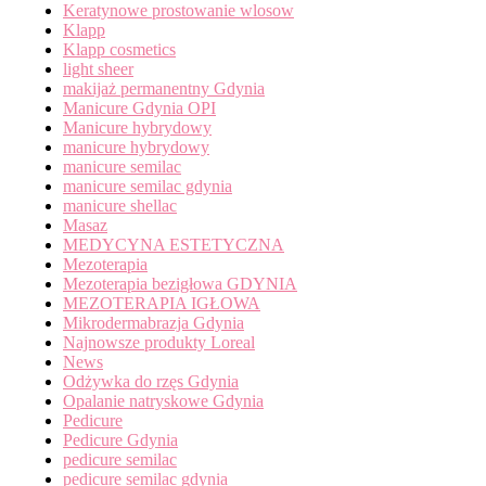
Keratynowe prostowanie wlosow
Klapp
Klapp cosmetics
light sheer
makijaż permanentny Gdynia
Manicure Gdynia OPI
Manicure hybrydowy
manicure hybrydowy
manicure semilac
manicure semilac gdynia
manicure shellac
Masaz
MEDYCYNA ESTETYCZNA
Mezoterapia
Mezoterapia bezigłowa GDYNIA
MEZOTERAPIA IGŁOWA
Mikrodermabrazja Gdynia
Najnowsze produkty Loreal
News
Odżywka do rzęs Gdynia
Opalanie natryskowe Gdynia
Pedicure
Pedicure Gdynia
pedicure semilac
pedicure semilac gdynia