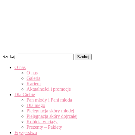
Szukaj:
O nas
O nas
Galeria
Kariera
Aktualności i promocje
Dla Ciebie
Pan młody i Pani młoda
Dla niego
Pielęgnacja skóry młodej
Pielęgnacja skóry dojrzałej
Kobieta w ciąży
Prezenty – Pakiety
Fryzjerstwo