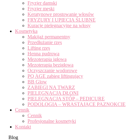
Fryzjer damski
Fryzjer męski
Keratynowe prostowanie włosów
FRYZURY I UPIĘCIA ŚLUBNE
Kuracje pielęgnacyjne na włosy
Kosmetyka
Makijaż permanentny
Przedłużanie rzęs
Lifting rzęs
Henna pudrowa
Mezoterapia igłowa
Mezoterapia bezigłowa
Oczyszczanie wodorowe
PQ AGE zabieg liftingujący
BB Glow
ZABIEGI NA TWARZ
PIELĘGNACJA DŁONI
PIELĘGNACJA STÓP – PEDICURE
PODOLOGIA – WRASTAJĄCE PAZNOKCIE
Cennik
Cennik
Profesjonalne kosmetyki
Kontakt
Blog