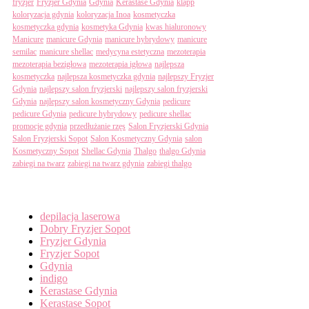
fryzjer
Fryzjer Gdynia
Gdynia
Kerastase Gdynia
klapp
koloryzacja gdynia
koloryzacja Inoa
kosmetyczka
kosmetyczka gdynia
kosmetyka Gdynia
kwas hialuronowy
Manicure
manicure Gdynia
manicure hybrydowy
manicure
semilac
manicure shellac
medycyna estetyczna
mezoterapia
mezoterapia bezigłowa
mezoterapia igłowa
najlepsza
kosmetyczka
najlepsza kosmetyczka gdynia
najlepszy Fryzjer
Gdynia
najlepszy salon fryzjerski
najlepszy salon fryzjerski
Gdynia
najlepszy salon kosmetyczny Gdynia
pedicure
pedicure Gdynia
pedicure hybrydowy
pedicure shellac
promocje gdynia
przedłużanie rzęs
Salon Fryzjerski Gdynia
Salon Fryzjerski Sopot
Salon Kosmetyczny Gdynia
salon
Kosmetyczny Sopot
Shellac Gdynia
Thalgo
thalgo Gdynia
zabiegi na twarz
zabiegi na twarz gdynia
zabiegi thalgo
Categories
depilacja laserowa
Dobry Fryzjer Sopot
Fryzjer Gdynia
Fryzjer Sopot
Gdynia
indigo
Kerastase Gdynia
Kerastase Sopot