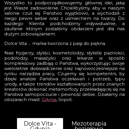
Wszystko to podporządkowujemy głównej idei, jaką
jest Wasze zadowolenie. Chcielibyśmy, aby w naszym
salonie czuli się Państwo wyjątkowo, a wychodzili z
niego pewni siebie oraz z uśmiechem na twarzy. Do
każdego Klienta podchodzimy indywidualnie, a
zaufanie którym zostaliśmy obdarzeni jest dla nas
dużym zobowiązaniem.
Dolce Vita … marka tworzona z pasji do piękna.
Nasi fryzjerzy, styliści, kosmetolodzy, stylistki paznokci,
podolodzy, masażyści oraz lekarze w sposób
kompleksowy zadbają o Państwa, wykorzystując swoje
wieloletnie doświadczenie oraz najnowocześniejsze na
rynku narzędzia pracy, Czujemy się kompetentni, by
dzięki analizie Państwa oczekiwań i potrzeb, typu
urody, a także trendów kształtowanych przez znanych
kreatorów dokonać metamorfozy przekładającej się na
Państwa samopoczucie i pewność siebie. Działamy na
obszarach miast:
Gdynia
, Sopot.
Dolce Vita -
Mezoterapia
Gdynia
bezigłowa