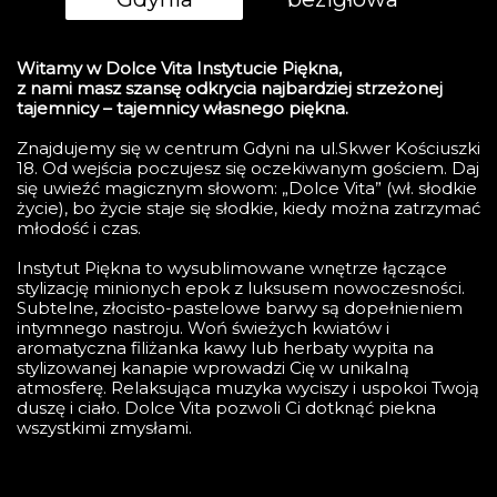
Witamy w Dolce Vita Instytucie Piękna,
z nami masz szansę odkrycia najbardziej strzeżonej
tajemnicy – tajemnicy własnego piękna.
Znajdujemy się w centrum Gdyni na ul.Skwer Kościuszki
18. Od wejścia poczujesz się oczekiwanym gościem. Daj
się uwieźć magicznym słowom: „Dolce Vita” (wł. słodkie
życie), bo życie staje się słodkie, kiedy można zatrzymać
młodość i czas.
Instytut Piękna to wysublimowane wnętrze łączące
stylizację minionych epok z luksusem nowoczesności.
Subtelne, złocisto-pastelowe barwy są dopełnieniem
intymnego nastroju. Woń świeżych kwiatów i
aromatyczna filiżanka kawy lub herbaty wypita na
stylizowanej kanapie wprowadzi Cię w unikalną
atmosferę. Relaksująca muzyka wyciszy i uspokoi Twoją
duszę i ciało. Dolce Vita pozwoli Ci dotknąć piekna
wszystkimi zmysłami.