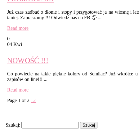
Już czas zadbać o dłonie i stopy i przygotować ja na wiosnę i l
taniej. Zapraszamy !!! Odwiedź nas na FB 🙂 ...
Read more
0
04 Kwi
NOWOŚĆ !!!
Co powiecie na takie piękne kolory od Semilac? Już wkrótce u
zapisów on line!!! ...
Read more
Page 1 of 2
1
2
Search
Szukaj:
Recent Posts