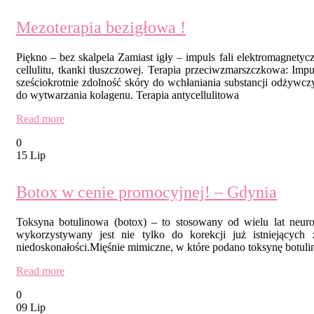
Mezoterapia bezigłowa !
Piękno – bez skalpela Zamiast igły – impuls fali elektromagnety
cellulitu, tkanki tłuszczowej. Terapia przeciwzmarszczkowa: Imp
sześciokrotnie zdolność skóry do wchłaniania substancji odżywc
do wytwarzania kolagenu. Terapia antycellulitowa
Read more
0
15 Lip
Botox w cenie promocyjnej! – Gdynia
Toksyna botulinowa (botox) – to stosowany od wielu lat neur
wykorzystywany jest nie tylko do korekcji już istniejących
niedoskonałości.Mięśnie mimiczne, w które podano toksynę botulin
Read more
0
09 Lip