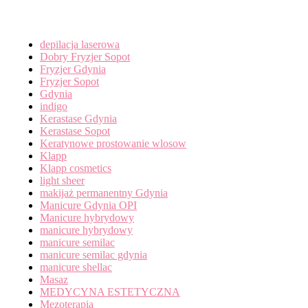
Categories
depilacja laserowa
Dobry Fryzjer Sopot
Fryzjer Gdynia
Fryzjer Sopot
Gdynia
indigo
Kerastase Gdynia
Kerastase Sopot
Keratynowe prostowanie wlosow
Klapp
Klapp cosmetics
light sheer
makijaż permanentny Gdynia
Manicure Gdynia OPI
Manicure hybrydowy
manicure hybrydowy
manicure semilac
manicure semilac gdynia
manicure shellac
Masaz
MEDYCYNA ESTETYCZNA
Mezoterapia