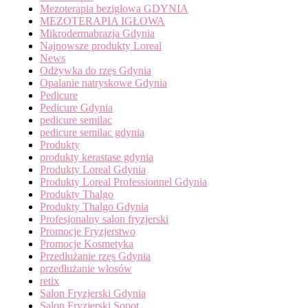
Mezoterapia bezigłowa GDYNIA
MEZOTERAPIA IGŁOWA
Mikrodermabrazja Gdynia
Najnowsze produkty Loreal
News
Odżywka do rzęs Gdynia
Opalanie natryskowe Gdynia
Pedicure
Pedicure Gdynia
pedicure semilac
pedicure semilac gdynia
Produkty
produkty kerastase gdynia
Produkty Loreal Gdynia
Produkty Loreal Professionnel Gdynia
Produkty Thalgo
Produkty Thalgo Gdynia
Profesjonalny salon fryzjerski
Promocje Fryzjerstwo
Promocje Kosmetyka
Przedłużanie rzęs Gdynia
przedłużanie włosów
retix
Salon Fryzjerski Gdynia
Salon Fryzjerski Sopot