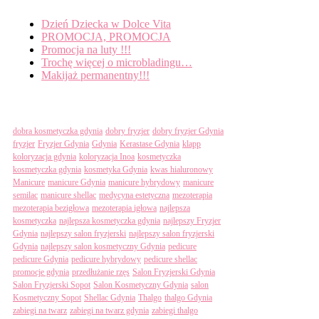
Dzień Dziecka w Dolce Vita
PROMOCJA, PROMOCJA
Promocja na luty !!!
Trochę więcej o microbladingu…
Makijaż permanentny!!!
Tagi
dobra kosmetyczka gdynia
dobry fryzjer
dobry fryzjer Gdynia
fryzjer
Fryzjer Gdynia
Gdynia
Kerastase Gdynia
klapp
koloryzacja gdynia
koloryzacja Inoa
kosmetyczka
kosmetyczka gdynia
kosmetyka Gdynia
kwas hialuronowy
Manicure
manicure Gdynia
manicure hybrydowy
manicure
semilac
manicure shellac
medycyna estetyczna
mezoterapia
mezoterapia bezigłowa
mezoterapia igłowa
najlepsza
kosmetyczka
najlepsza kosmetyczka gdynia
najlepszy Fryzjer
Gdynia
najlepszy salon fryzjerski
najlepszy salon fryzjerski
Gdynia
najlepszy salon kosmetyczny Gdynia
pedicure
pedicure Gdynia
pedicure hybrydowy
pedicure shellac
promocje gdynia
przedłużanie rzęs
Salon Fryzjerski Gdynia
Salon Fryzjerski Sopot
Salon Kosmetyczny Gdynia
salon
Kosmetyczny Sopot
Shellac Gdynia
Thalgo
thalgo Gdynia
zabiegi na twarz
zabiegi na twarz gdynia
zabiegi thalgo