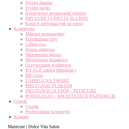
Fryzjer damski
Fryzjer męski
Keratynowe prostowanie włosów
FRYZURY I UPIĘCIA ŚLUBNE
Kuracje pielęgnacyjne na włosy
Kosmetyka
Makijaż permanentny
Przedłużanie rzęs
Lifting rzęs
Henna pudrowa
Mezoterapia igłowa
Mezoterapia bezigłowa
Oczyszczanie wodorowe
PQ AGE zabieg liftingujący
BB Glow
ZABIEGI NA TWARZ
PIELĘGNACJA DŁONI
PIELĘGNACJA STÓP – PEDICURE
PODOLOGIA – WRASTAJĄCE PAZNOKCIE
Cennik
Cennik
Profesjonalne kosmetyki
Kontakt
Manicure | Dolce Vita Salon