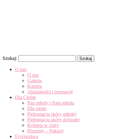
Szukaj:
O nas
O nas
Galeria
Kariera
Aktualności i promocje
Dla Ciebie
Pan młody i Pani młoda
Dla niego
Pielęgnacja skóry młodej
Pielęgnacja skóry dojrzałej
Kobieta w ciąży
Prezenty – Pakiety
Fryzjerstwo