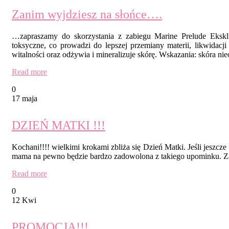
Zanim wyjdziesz na słońce….
…zapraszamy do skorzystania z zabiegu Marine Prelude Ekskl
toksyczne, co prowadzi do lepszej przemiany materii, likwidacji 
witalności oraz odżywia i mineralizuje skórę. Wskazania: skóra n
Read more
0
17 maja
DZIEŃ MATKI !!!
Kochani!!!! wielkimi krokami zbliża się Dzień Matki. Jeśli jesz
mama na pewno będzie bardzo zadowolona z takiego upominku. Zap
Read more
0
12 Kwi
PROMOCJA!!!