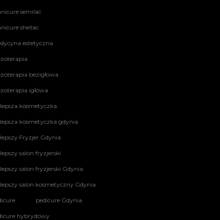
nicure semilac
nicure shellac
dycyna estetyczna
zoterapia
zoterapia bezigłowa
zoterapia igłowa
jlepsza kosmetyczka
jlepsza kosmetyczka gdynia
lepszy Fryzjer Gdynia
lepszy salon fryzjerski
lepszy salon fryzjerski Gdynia
jlepszy salon kosmetyczny Gdynia
dicure
pedicure Gdynia
dicure hybrydowy