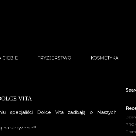
 CIEBIE
FRYZJERSTWO
KOSMETYKA
Sear
DOLCE VITA
Rece
u specjaliści Dolce Vita zadbają o Naszych
Dzień
PRO
na strzyżenie!!!
Promoc