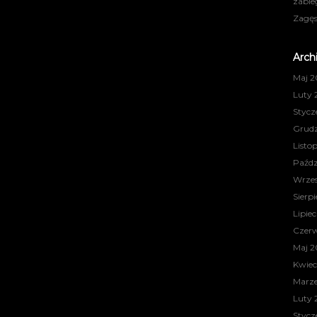
zabie
Zagęs
Arch
Maj 2
Luty 
Stycz
Grudz
Listo
Paźdz
Wrzes
Sierp
Lipie
Czerw
Maj 2
Kwiec
Marze
Luty 
Stycz