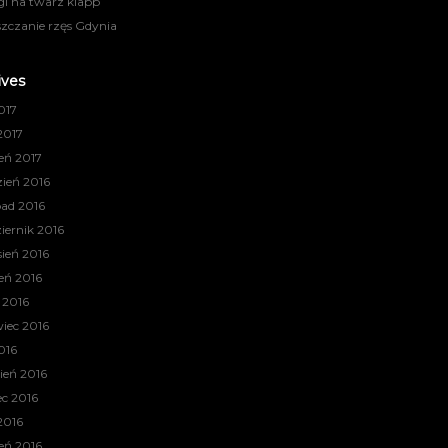
gi na twarz klapp
zczanie rzęs Gdynia
ives
017
2017
eń 2017
ień 2016
pad 2016
iernik 2016
ień 2016
ień 2016
c 2016
iec 2016
016
ień 2016
c 2016
2016
eń 2016