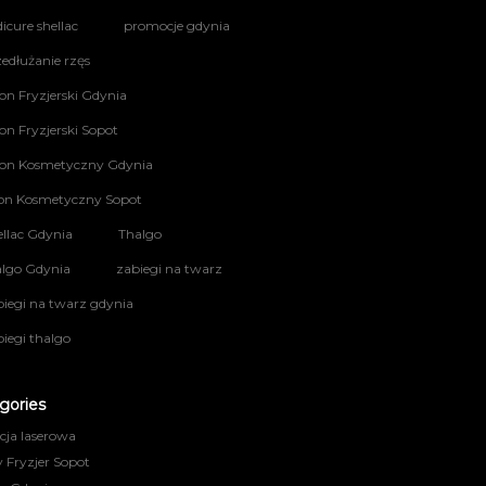
icure shellac
promocje gdynia
edłużanie rzęs
on Fryzjerski Gdynia
on Fryzjerski Sopot
lon Kosmetyczny Gdynia
lon Kosmetyczny Sopot
ellac Gdynia
Thalgo
algo Gdynia
zabiegi na twarz
biegi na twarz gdynia
iegi thalgo
gories
acja laserowa
 Fryzjer Sopot