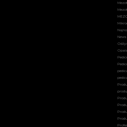
Mezot
Mezot
MEZO
Mikro
Najno
News
Odżyw
Opala
Pedic
Pedic
pedic
pedic
Prod
produ
Produ
Produ
Produ
Produ
Profes