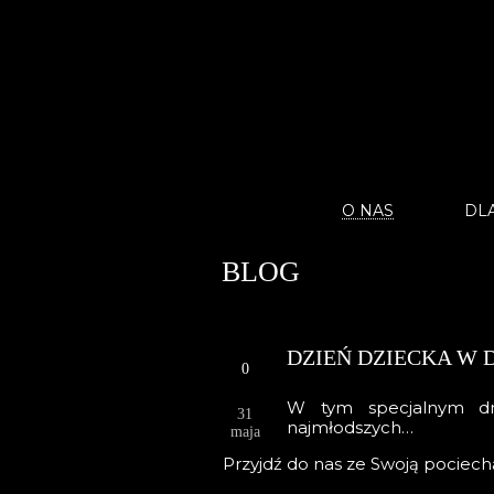
O NAS
DLA
BLOG
DZIEŃ DZIECKA W 
0
W tym specjalnym dni
31
najmłodszych…
maja
Przyjdź do nas ze Swoją pociechą 