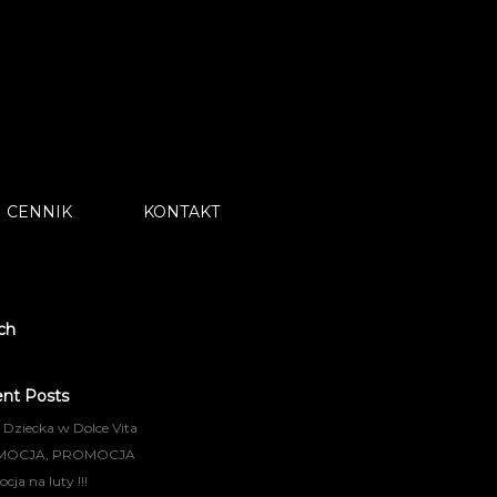
CENNIK
KONTAKT
ch
nt Posts
 Dziecka w Dolce Vita
MOCJA, PROMOCJA
ja na luty !!!