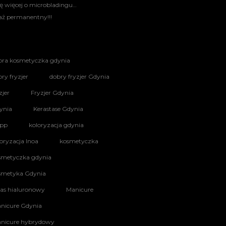
ę więcej o microbladingu…
aż permanentny!!!
bra kosmetyczka gdynia
ry fryzjer
dobry fryzjer Gdynia
zjer
Fryzjer Gdynia
ynia
Kerastase Gdynia
app
koloryzacja gdynia
oryzacja Inoa
kosmetyczka
smetyczka gdynia
smetyka Gdynia
as hialuronowy
Manicure
nicure Gdynia
nicure hybrydowy