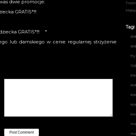
a was dwie promocje:
Troch
Makij
ziecka GRATIS*!!!
Tagi
 dziecka GRATIS*!!! *
do
ego lub damskiego w cenie regularnej strzyżenie
dob
fry
Gd
kl
kol
ko
ko
kw
ma
ma