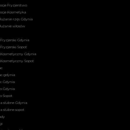
cje Fryzjerstwo
ocje Kosmetyka
łużanie rzęs Gdynia
łużanie włosów
 Fryzjerski Gdynia
 Fryzjerski Sopot
 Kosmetyczny Gdynia
 Kosmetyczny Sopot
ac
ac gdynia
ac Gdynia
o Gdynia
o Sopot
ia slubne Gdynia
ia slubne sopot
ady
gi