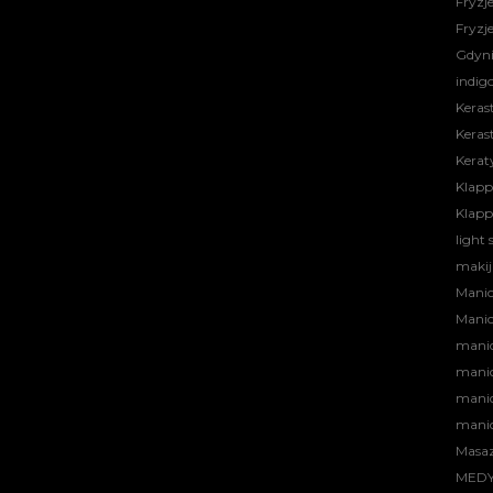
Fryzj
Fryzj
Gdyn
indig
Keras
Keras
Kerat
Klapp
Klapp
light 
makij
Manic
Mani
mani
manic
manic
manic
Masa
MEDY