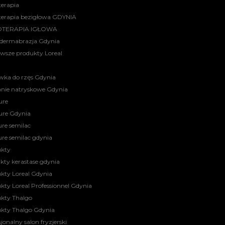
erapia
erapia bezigłowa GDYNIA
TERAPIA IGŁOWA
dermabrazja Gdynia
wsze produkty Loreal
ka do rzęs Gdynia
nie natryskowe Gdynia
ure
ure Gdynia
ure semilac
ure semilac gdynia
ukty
kty kerastase gdynia
kty Loreal Gdynia
kty Loreal Professionnel Gdynia
kty Thalgo
kty Thalgo Gdynia
jonalny salon fryzjerski