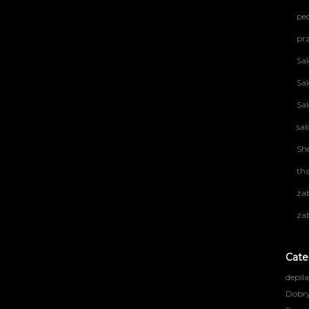
ped
prz
Sal
Sal
Sa
sa
Sh
th
za
zab
Cate
depil
Dobry