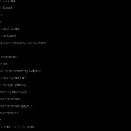
er Gdynia
er Sopot
ia
o
tase Gdynia
tase Sopot
ynowe prostowanie wlosow
 cosmetics
sheer
aż permanentny Gdynia
ure Gdynia OPI
cure hybrydowy
cure hybrydowy
ure semilac
ure semilac gdynia
ure shellac
z
CYNA ESTETYCZNA