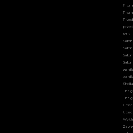
Promo
Prom
Przed
przed
retix
Salon
Salon
Salon
Salon
semil
semil
Shell
Thalg
Thalg
Upiec
Upiec
Wykl
Zabie