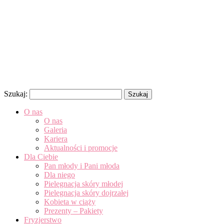
Szukaj:
O nas
O nas
Galeria
Kariera
Aktualności i promocje
Dla Ciebie
Pan młody i Pani młoda
Dla niego
Pielęgnacja skóry młodej
Pielęgnacja skóry dojrzałej
Kobieta w ciąży
Prezenty – Pakiety
Fryzjerstwo