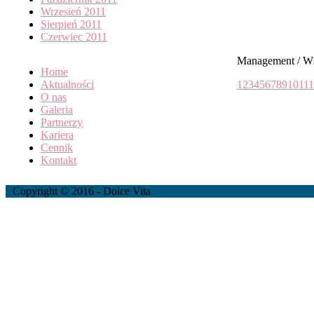
Wrzesień 2011
Sierpień 2011
Czerwiec 2011
Management / W
Home
Aktualności
1
2
3
4
5
6
7
8
9
10
11
1
O nas
Galeria
Partnerzy
Kariera
Cennik
Kontakt
Copyright © 2016 - Dolce Vita