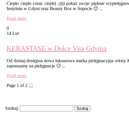
Ciepło ciepło coraz cieplej ;)))) pokaż swoje pięknie wypielęg
Instytutu w Gdyni oraz Beauty Box w Sopocie 🙂 ...
Read more
0
14 Lut
KERASTASE w Dolce Vita Gdynia
Od dzisiaj dostępna nowa luksusowa marka pielęgnacyjna włosy 
zapraszamy na pielęgnacje 🙂 ...
Read more
Page 1 of 2
1
2
Search
Szukaj:
Recent Posts