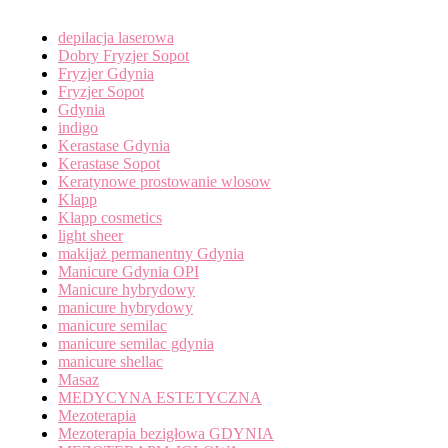
depilacja laserowa
Dobry Fryzjer Sopot
Fryzjer Gdynia
Fryzjer Sopot
Gdynia
indigo
Kerastase Gdynia
Kerastase Sopot
Keratynowe prostowanie wlosow
Klapp
Klapp cosmetics
light sheer
makijaż permanentny Gdynia
Manicure Gdynia OPI
Manicure hybrydowy
manicure hybrydowy
manicure semilac
manicure semilac gdynia
manicure shellac
Masaz
MEDYCYNA ESTETYCZNA
Mezoterapia
Mezoterapia bezigłowa GDYNIA