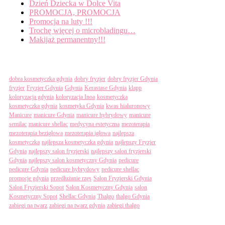
Dzień Dziecka w Dolce Vita
PROMOCJA, PROMOCJA
Promocja na luty !!!
Trochę więcej o microbladingu…
Makijaż permanentny!!!
Tagi
dobra kosmetyczka gdynia
dobry fryzjer
dobry fryzjer Gdynia
fryzjer
Fryzjer Gdynia
Gdynia
Kerastase Gdynia
klapp
koloryzacja gdynia
koloryzacja Inoa
kosmetyczka
kosmetyczka gdynia
kosmetyka Gdynia
kwas hialuronowy
Manicure
manicure Gdynia
manicure hybrydowy
manicure
semilac
manicure shellac
medycyna estetyczna
mezoterapia
mezoterapia bezigłowa
mezoterapia igłowa
najlepsza
kosmetyczka
najlepsza kosmetyczka gdynia
najlepszy Fryzjer
Gdynia
najlepszy salon fryzjerski
najlepszy salon fryzjerski
Gdynia
najlepszy salon kosmetyczny Gdynia
pedicure
pedicure Gdynia
pedicure hybrydowy
pedicure shellac
promocje gdynia
przedłużanie rzęs
Salon Fryzjerski Gdynia
Salon Fryzjerski Sopot
Salon Kosmetyczny Gdynia
salon
Kosmetyczny Sopot
Shellac Gdynia
Thalgo
thalgo Gdynia
zabiegi na twarz
zabiegi na twarz gdynia
zabiegi thalgo
Categories