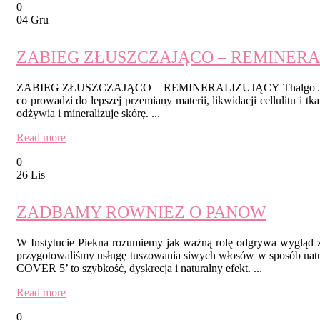
0
04 Gru
ZABIEG ZŁUSZCZAJĄCO – REMINERAL
ZABIEG ZŁUSZCZAJĄCO – REMINERALIZUJĄCY Thalgo Jest to pee
co prowadzi do lepszej przemiany materii, likwidacji cellulitu i tk
odżywia i mineralizuje skórę. ...
Read more
0
26 Lis
ZADBAMY ROWNIEZ O PANOW
W Instytucie Piekna rozumiemy jak ważną rolę odgrywa wygląd
przygotowaliśmy usługę tuszowania siwych włosów w sposób nat
COVER 5’ to szybkość, dyskrecja i naturalny efekt. ...
Read more
0