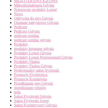
MEZOTERAPIA IGŁOWA
Mikrodermabrazja Gdynia
Najnowsze produkty Loreal
News
Odżywka do rzęs Gdynia
Opalanie natryskowe Gdynia
Pedicure
Pedicure Gdynia
pedicure semilac
pedicure semilac gdynia
Produkty
produkty kerastase gdynia
Produkty Loreal Gdynia
Produkty Loreal Professionnel Gdynia
Produkty Thalgo
Produkty Thalgo Gdynia
Profesjonalny salon fryzjerski
Promocje Fryzjerstwo
Promocje Kosmetyka
Przedłużanie rzęs Gdynia
przedłużanie włosów
retix
Salon Fryzjerski Gdynia
Salon Fryzjerski Sopot
Salon Kosmetyczny Gdynia