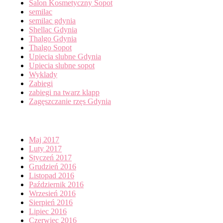
Salon Kosmetyczny Sopot
semilac
semilac gdynia
Shellac Gdynia
Thalgo Gdynia
Thalgo Sopot
Upiecia slubne Gdynia
Upiecia slubne sopot
Wyklady
Zabiegi
zabiegi na twarz klapp
Zagęszczanie rzęs Gdynia
Archives
Maj 2017
Luty 2017
Styczeń 2017
Grudzień 2016
Listopad 2016
Październik 2016
Wrzesień 2016
Sierpień 2016
Lipiec 2016
Czerwiec 2016