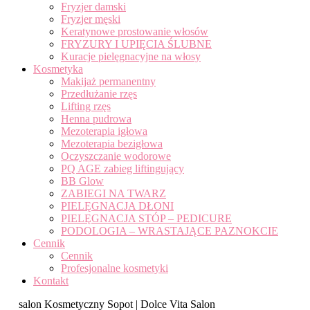
Fryzjer damski
Fryzjer męski
Keratynowe prostowanie włosów
FRYZURY I UPIĘCIA ŚLUBNE
Kuracje pielęgnacyjne na włosy
Kosmetyka
Makijaż permanentny
Przedłużanie rzęs
Lifting rzęs
Henna pudrowa
Mezoterapia igłowa
Mezoterapia bezigłowa
Oczyszczanie wodorowe
PQ AGE zabieg liftingujący
BB Glow
ZABIEGI NA TWARZ
PIELĘGNACJA DŁONI
PIELĘGNACJA STÓP – PEDICURE
PODOLOGIA – WRASTAJĄCE PAZNOKCIE
Cennik
Cennik
Profesjonalne kosmetyki
Kontakt
salon Kosmetyczny Sopot | Dolce Vita Salon