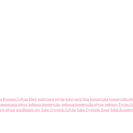
ia
Kerastase Gdynia
klapp
koloryzacja gdynia
koloryzacja Inoa
kosmetyczka
kosmetyczka gdy
mezoterapia igłowa
najlepsza kosmetyczka
najlepsza kosmetyczka gdynia
najlepszy Fryzjer G
cje gdynia
przedłużanie rzęs
Salon Fryzjerski Gdynia
Salon Fryzjerski Sopot
Salon Kosmety