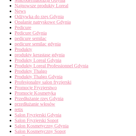
Mikrodermabrazja Gdynia
Najnowsze produkty Loreal
News
Odżywka do rzęs Gdynia
Opalanie natryskowe Gdynia
Pedicure
Pedicure Gdynia
pedicure semilac
pedicure semilac gdynia
Produkty
produkty kerastase gdynia
Produkty Loreal Gdynia
Produkty Loreal Professionnel Gdynia
Produkty Thalgo
Produkty Thalgo Gdynia
Profesjonalny salon fryzjerski
Promocje Fryzjerstwo
Promocje Kosmetyka
Przedłużanie rzęs Gdynia
przedłużanie włosów
retix
Salon Fryzjerski Gdynia
Salon Fryzjerski Sopot
Salon Kosmetyczny Gdynia
Salon Kosmetyczny Sopot