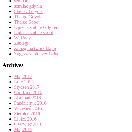
semilac
semilac gdynia
Shellac Gdynia
Thalgo Gdynia
Thalgo Sopot
Upiecia slubne Gdynia
Upiecia slubne sopot
Wyklady
Zabiegi
zabiegi na twarz klapp
Zagęszczanie rzęs Gdynia
Archives
Maj 2017
Luty 2017
Styczeń 2017
Grudzień 2016
Listopad 2016
Październik 2016
Wrzesień 2016
Sierpień 2016
Lipiec 2016
Czerwiec 2016
Maj 2016