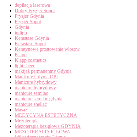
depilacja laserowa
Dobry Fryzjer Sopot
Fryzjer Gdynia
Fryzjer Sopot
Gdynia
indigo
Kerastase Gdynia
Kerastase Sopot
Keratynowe prostowanie wlosow
Klapp
Klapp cosmetics
light sheer
makijaż permanentny Gdynia
Manicure Gdynia OPI
Manicure hybrydowy
manicure hybrydowy
manicure semilac
manicure semilac gdynia
manicure shellac
Masaz
MEDYCYNA ESTETYCZNA
Mezoterapia
Mezoterapia bezigłowa GDYNIA
MEZOTERAPIA IGŁOWA