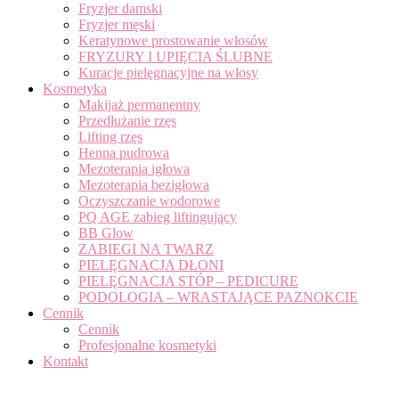
Fryzjer damski
Fryzjer męski
Keratynowe prostowanie włosów
FRYZURY I UPIĘCIA ŚLUBNE
Kuracje pielęgnacyjne na włosy
Kosmetyka
Makijaż permanentny
Przedłużanie rzęs
Lifting rzęs
Henna pudrowa
Mezoterapia igłowa
Mezoterapia bezigłowa
Oczyszczanie wodorowe
PQ AGE zabieg liftingujący
BB Glow
ZABIEGI NA TWARZ
PIELĘGNACJA DŁONI
PIELĘGNACJA STÓP – PEDICURE
PODOLOGIA – WRASTAJĄCE PAZNOKCIE
Cennik
Cennik
Profesjonalne kosmetyki
Kontakt