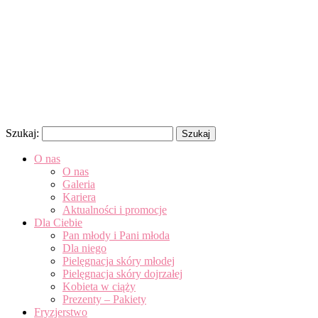
Szukaj:
O nas
O nas
Galeria
Kariera
Aktualności i promocje
Dla Ciebie
Pan młody i Pani młoda
Dla niego
Pielęgnacja skóry młodej
Pielęgnacja skóry dojrzałej
Kobieta w ciąży
Prezenty – Pakiety
Fryzjerstwo