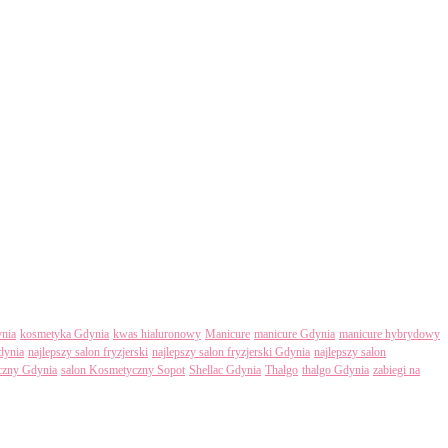
nia
kosmetyka Gdynia
kwas hialuronowy
Manicure
manicure Gdynia
manicure hybrydowy
dynia
najlepszy salon fryzjerski
najlepszy salon fryzjerski Gdynia
najlepszy salon
czny Gdynia
salon Kosmetyczny Sopot
Shellac Gdynia
Thalgo
thalgo Gdynia
zabiegi na