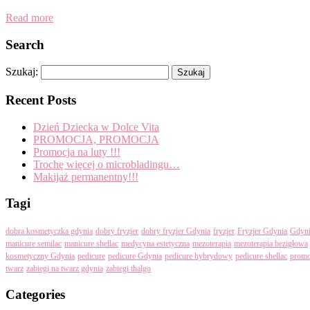
Read more
Search
Szukaj:
Recent Posts
Dzień Dziecka w Dolce Vita
PROMOCJA, PROMOCJA
Promocja na luty !!!
Trochę więcej o microbladingu…
Makijaż permanentny!!!
Tagi
dobra kosmetyczka gdynia
dobry fryzjer
dobry fryzjer Gdynia
fryzjer
Fryzjer Gdynia
Gdyn
manicure semilac
manicure shellac
medycyna estetyczna
mezoterapia
mezoterapia bezigłowa
kosmetyczny Gdynia
pedicure
pedicure Gdynia
pedicure hybrydowy
pedicure shellac
promo
twarz
zabiegi na twarz gdynia
zabiegi thalgo
Categories