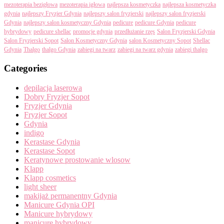
mezoterapia bezigłowa
mezoterapia igłowa
najlepsza kosmetyczka
najlepsza kosmetyczka
gdynia
najlepszy Fryzjer Gdynia
najlepszy salon fryzjerski
najlepszy salon fryzjerski
Gdynia
najlepszy salon kosmetyczny Gdynia
pedicure
pedicure Gdynia
pedicure
hybrydowy
pedicure shellac
promocje gdynia
przedłużanie rzęs
Salon Fryzjerski Gdynia
Salon Fryzjerski Sopot
Salon Kosmetyczny Gdynia
salon Kosmetyczny Sopot
Shellac
Gdynia
Thalgo
thalgo Gdynia
zabiegi na twarz
zabiegi na twarz gdynia
zabiegi thalgo
Categories
depilacja laserowa
Dobry Fryzjer Sopot
Fryzjer Gdynia
Fryzjer Sopot
Gdynia
indigo
Kerastase Gdynia
Kerastase Sopot
Keratynowe prostowanie wlosow
Klapp
Klapp cosmetics
light sheer
makijaż permanentny Gdynia
Manicure Gdynia OPI
Manicure hybrydowy
manicure hybrydowy