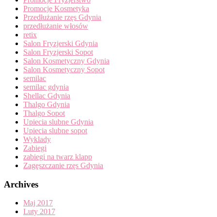
Promocje Kosmetyka
Przedłużanie rzęs Gdynia
przedłużanie włosów
retix
Salon Fryzjerski Gdynia
Salon Fryzjerski Sopot
Salon Kosmetyczny Gdynia
Salon Kosmetyczny Sopot
semilac
semilac gdynia
Shellac Gdynia
Thalgo Gdynia
Thalgo Sopot
Upiecia slubne Gdynia
Upiecia slubne sopot
Wyklady
Zabiegi
zabiegi na twarz klapp
Zagęszczanie rzęs Gdynia
Archives
Maj 2017
Luty 2017