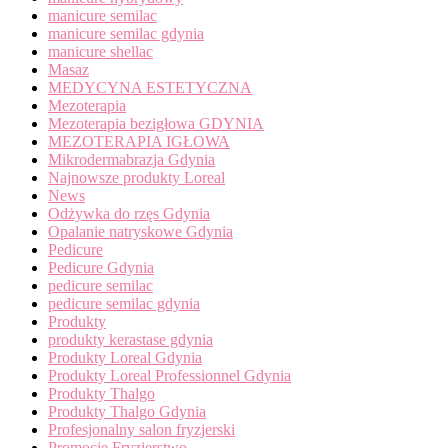
manicure semilac
manicure semilac gdynia
manicure shellac
Masaz
MEDYCYNA ESTETYCZNA
Mezoterapia
Mezoterapia bezigłowa GDYNIA
MEZOTERAPIA IGŁOWA
Mikrodermabrazja Gdynia
Najnowsze produkty Loreal
News
Odżywka do rzęs Gdynia
Opalanie natryskowe Gdynia
Pedicure
Pedicure Gdynia
pedicure semilac
pedicure semilac gdynia
Produkty
produkty kerastase gdynia
Produkty Loreal Gdynia
Produkty Loreal Professionnel Gdynia
Produkty Thalgo
Produkty Thalgo Gdynia
Profesjonalny salon fryzjerski
Promocje Fryzjerstwo