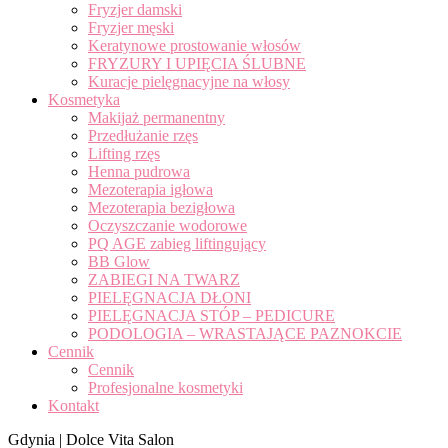
Fryzjer damski
Fryzjer męski
Keratynowe prostowanie włosów
FRYZURY I UPIĘCIA ŚLUBNE
Kuracje pielęgnacyjne na włosy
Kosmetyka
Makijaż permanentny
Przedłużanie rzęs
Lifting rzęs
Henna pudrowa
Mezoterapia igłowa
Mezoterapia bezigłowa
Oczyszczanie wodorowe
PQ AGE zabieg liftingujący
BB Glow
ZABIEGI NA TWARZ
PIELĘGNACJA DŁONI
PIELĘGNACJA STÓP – PEDICURE
PODOLOGIA – WRASTAJĄCE PAZNOKCIE
Cennik
Cennik
Profesjonalne kosmetyki
Kontakt
Gdynia | Dolce Vita Salon