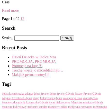
Czas
Read more
Page 1 of 2
1
2
Search
Szukaj:
Recent Posts
Dzień Dziecka w Dolce Vita
PROMOCJA, PROMOCJA
Promocja na luty !!!
Trochę więcej o microbladingu…
Makijaż permanentny!!!
Tagi
dobra kosmetyczka gdynia
dobry fryzjer
dobry fryzjer Gdynia
fryzjer
Fryzjer Gdynia
Gdynia
Kerastase Gdynia
klapp
koloryzacja gdynia
koloryzacja Inoa
kosmetyczka
kosmetyczka gdynia
kosmetyka Gdynia
kwas hialuronowy
Manicure
manicure Gdynia
manicure hybrydowy
manicure semilac
manicure shellac
medycyna estetyczna
mezoterapia