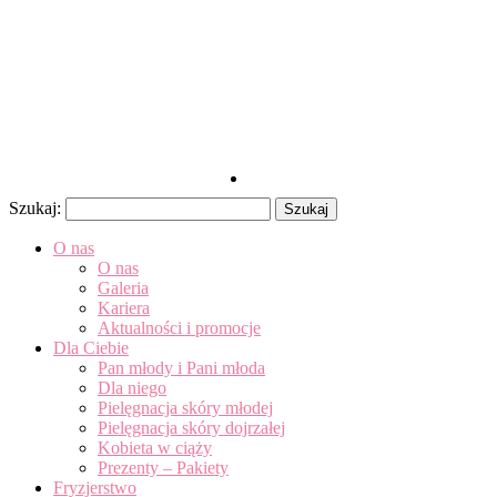
Szukaj:
O nas
O nas
Galeria
Kariera
Aktualności i promocje
Dla Ciebie
Pan młody i Pani młoda
Dla niego
Pielęgnacja skóry młodej
Pielęgnacja skóry dojrzałej
Kobieta w ciąży
Prezenty – Pakiety
Fryzjerstwo