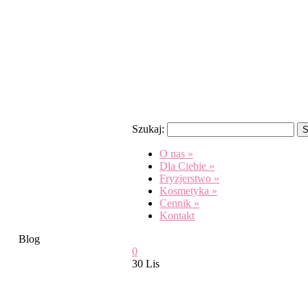
Szukaj:
O nas
»
Dla Ciebie
»
Fryzjerstwo
»
Kosmetyka
»
Cennik
»
Kontakt
Blog
0
30 Lis
Zmiana godzin !!!