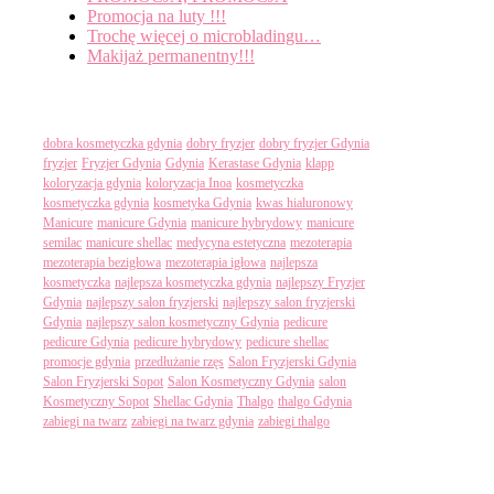
Promocja na luty !!!
Trochę więcej o microbladingu…
Makijaż permanentny!!!
Tagi
dobra kosmetyczka gdynia
dobry fryzjer
dobry fryzjer Gdynia
fryzjer
Fryzjer Gdynia
Gdynia
Kerastase Gdynia
klapp
koloryzacja gdynia
koloryzacja Inoa
kosmetyczka
kosmetyczka gdynia
kosmetyka Gdynia
kwas hialuronowy
Manicure
manicure Gdynia
manicure hybrydowy
manicure
semilac
manicure shellac
medycyna estetyczna
mezoterapia
mezoterapia bezigłowa
mezoterapia igłowa
najlepsza
kosmetyczka
najlepsza kosmetyczka gdynia
najlepszy Fryzjer
Gdynia
najlepszy salon fryzjerski
najlepszy salon fryzjerski
Gdynia
najlepszy salon kosmetyczny Gdynia
pedicure
pedicure Gdynia
pedicure hybrydowy
pedicure shellac
promocje gdynia
przedłużanie rzęs
Salon Fryzjerski Gdynia
Salon Fryzjerski Sopot
Salon Kosmetyczny Gdynia
salon
Kosmetyczny Sopot
Shellac Gdynia
Thalgo
thalgo Gdynia
zabiegi na twarz
zabiegi na twarz gdynia
zabiegi thalgo
Categories