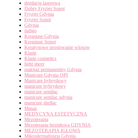
depilacja laserowa
Dobry Fryzjer Sopot
Fryzjer Gdynia
Fryzjer Sopot
Gdynia
indigo
Kerastase Gdynia
Kerastase Sopot
Keratynowe prostowanie wlosow
Klapp
Klapp cosmetics
light sheer
makijaż permanentny Gdynia
Manicure Gdynia OPI
Manicure hybrydowy
manicure hybrydowy
manicure semilac
manicure semilac gdynia
manicure shellac
Masaz
MEDYCYNA ESTETYCZNA
Mezoterapia
Mezoterapia bezigłowa GDYNIA
MEZOTERAPIA IGŁOWA
Mikrodermabrazja Gdynia