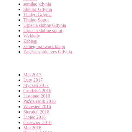
semilac gdynia
Shellac Gdynia
Thalgo Gdynia
Thalgo Sopot
Upiecia slubne Gdynia
Upiecia slubne sopot
Wyklady
Zabiegi
zabiegi na twarz klapp
Zagęszczanie rzęs Gdynia
Archives
Maj 2017
Luty 2017
Styczeń 2017
Grudzień 2016
Listopad 2016
Październik 2016
Wrzesień 2016
Sierpień 2016
Lipiec 2016
Czerwiec 2016
Maj 2016