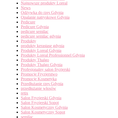
Najnowsze produkty Loreal
News
Odżywka do rzęs Gdynia
Opalanie natryskowe Gdynia
Pedicure
Pedicure Gdynia
pedicure semilac
pedicure semilac gdynia
Produkty
produkty kerastase gdynia
Produkty Loreal Gdynia
Produkty Loreal Professionnel Gdynia
Produkty Thalgo
Produkty Thalgo Gdynia
Profesjonalny salon fryzjerski
Promocje Fryzjerstwo
Promocje Kosmetyka
Przedłużanie rzęs Gdynia
przedłużanie włosów
retix
Salon Fryzjerski Gdynia
Salon Fryzjerski Sopot
Salon Kosmetyczny Gdynia
Salon Kosmetyczny Sopot
semilac