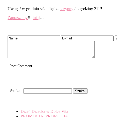
Uwaga! w grudniu salon będzie
czynny
do godziny 21!!!
Zapraszamy
!!!
tutaj
…
Dodaj komentarz
Search
Szukaj:
Recent Posts
Dzień Dziecka w Dolce Vita
PROMOCJA, PROMOCJA