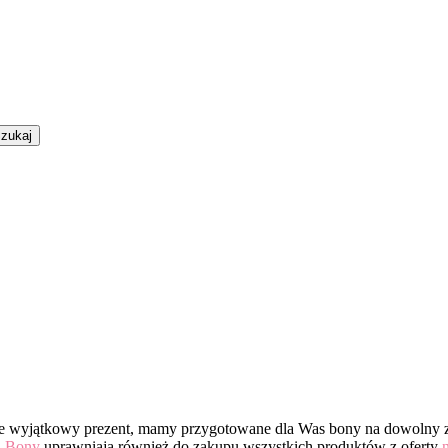
LIZSZEJ OSOBIE BON UPO
bie wyjątkowy prezent, mamy przygotowane dla Was bony na dowolny
!
Bony
uprawniają również do zakupu wszystkich produktów z oferty
n