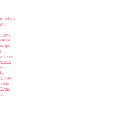
jer Gdynia
lapp
uronowy
anicure
terapia
a
zy Fryzjer
ryzjerski
ure
lac
i Gdynia
salon
 Gdynia
algo