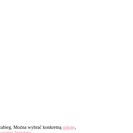
MINKOWY
 zabieg. Można wybrać konkretną
usługę
,
aszego Instytutu.