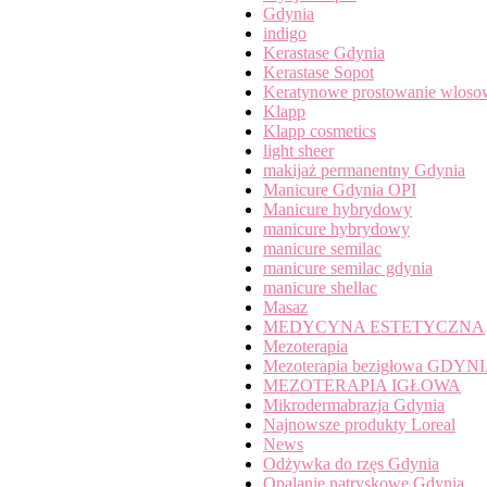
Gdynia
indigo
Kerastase Gdynia
Kerastase Sopot
Keratynowe prostowanie wloso
Klapp
Klapp cosmetics
light sheer
makijaż permanentny Gdynia
Manicure Gdynia OPI
Manicure hybrydowy
manicure hybrydowy
manicure semilac
manicure semilac gdynia
manicure shellac
Masaz
MEDYCYNA ESTETYCZNA
Mezoterapia
Mezoterapia bezigłowa GDYN
MEZOTERAPIA IGŁOWA
Mikrodermabrazja Gdynia
Najnowsze produkty Loreal
News
Odżywka do rzęs Gdynia
Opalanie natryskowe Gdynia