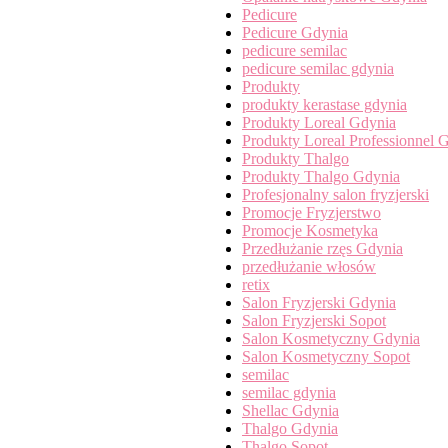
Pedicure
Pedicure Gdynia
pedicure semilac
pedicure semilac gdynia
Produkty
produkty kerastase gdynia
Produkty Loreal Gdynia
Produkty Loreal Professionnel 
Produkty Thalgo
Produkty Thalgo Gdynia
Profesjonalny salon fryzjerski
Promocje Fryzjerstwo
Promocje Kosmetyka
Przedłużanie rzęs Gdynia
przedłużanie włosów
retix
Salon Fryzjerski Gdynia
Salon Fryzjerski Sopot
Salon Kosmetyczny Gdynia
Salon Kosmetyczny Sopot
semilac
semilac gdynia
Shellac Gdynia
Thalgo Gdynia
Thalgo Sopot