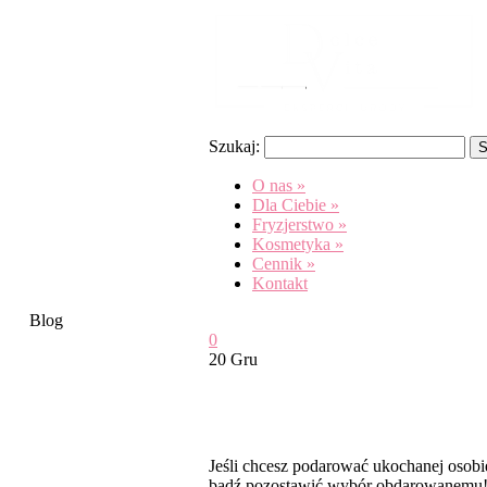
Szukaj:
O nas
»
Dla Ciebie
»
Fryzjerstwo
»
Kosmetyka
»
Cennik
»
Kontakt
Blog
0
20 Gru
PODARUJ NAJB
Jeśli chcesz podarować ukochanej oso
bądź pozostawić wybór obdarowanemu