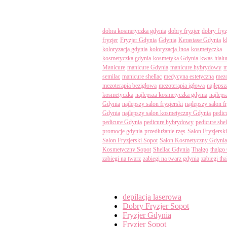
Tagi
dobra kosmetyczka gdynia
dobry fryzjer
dobry fryz
fryzjer
Fryzjer Gdynia
Gdynia
Kerastase Gdynia
k
koloryzacja gdynia
koloryzacja Inoa
kosmetyczka
kosmetyczka gdynia
kosmetyka Gdynia
kwas hial
Manicure
manicure Gdynia
manicure hybrydowy
m
semilac
manicure shellac
medycyna estetyczna
mezo
mezoterapia bezigłowa
mezoterapia igłowa
najlepsz
kosmetyczka
najlepsza kosmetyczka gdynia
najleps
Gdynia
najlepszy salon fryzjerski
najlepszy salon f
Gdynia
najlepszy salon kosmetyczny Gdynia
pedic
pedicure Gdynia
pedicure hybrydowy
pedicure shel
promocje gdynia
przedłużanie rzęs
Salon Fryzjersk
Salon Fryzjerski Sopot
Salon Kosmetyczny Gdynia
Kosmetyczny Sopot
Shellac Gdynia
Thalgo
thalgo
zabiegi na twarz
zabiegi na twarz gdynia
zabiegi th
Categories
depilacja laserowa
Dobry Fryzjer Sopot
Fryzjer Gdynia
Fryzjer Sopot