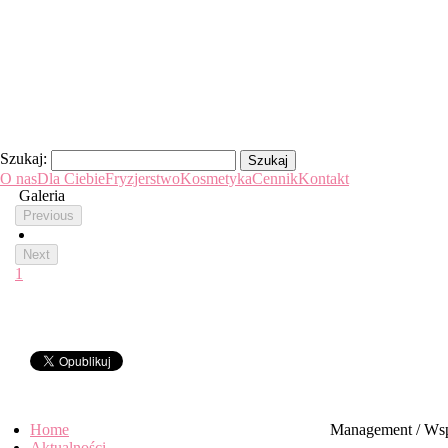
Szukaj:
O nas
Dla Ciebie
Fryzjerstwo
Kosmetyka
Cennik
Kontakt
Galeria
1
slider
Home
Management / Wsp
Aktualności