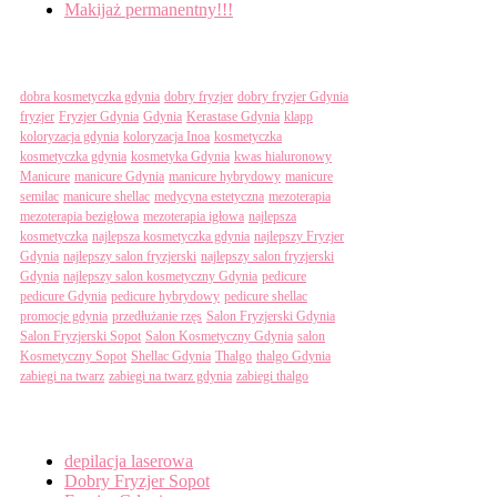
Makijaż permanentny!!!
Tagi
dobra kosmetyczka gdynia
dobry fryzjer
dobry fryzjer Gdynia
fryzjer
Fryzjer Gdynia
Gdynia
Kerastase Gdynia
klapp
koloryzacja gdynia
koloryzacja Inoa
kosmetyczka
kosmetyczka gdynia
kosmetyka Gdynia
kwas hialuronowy
Manicure
manicure Gdynia
manicure hybrydowy
manicure
semilac
manicure shellac
medycyna estetyczna
mezoterapia
mezoterapia bezigłowa
mezoterapia igłowa
najlepsza
kosmetyczka
najlepsza kosmetyczka gdynia
najlepszy Fryzjer
Gdynia
najlepszy salon fryzjerski
najlepszy salon fryzjerski
Gdynia
najlepszy salon kosmetyczny Gdynia
pedicure
pedicure Gdynia
pedicure hybrydowy
pedicure shellac
promocje gdynia
przedłużanie rzęs
Salon Fryzjerski Gdynia
Salon Fryzjerski Sopot
Salon Kosmetyczny Gdynia
salon
Kosmetyczny Sopot
Shellac Gdynia
Thalgo
thalgo Gdynia
zabiegi na twarz
zabiegi na twarz gdynia
zabiegi thalgo
Categories
depilacja laserowa
Dobry Fryzjer Sopot