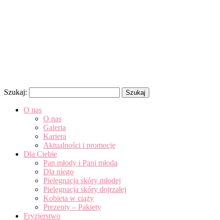
Szukaj:
O nas
O nas
Galeria
Kariera
Aktualności i promocje
Dla Ciebie
Pan młody i Pani młoda
Dla niego
Pielęgnacja skóry młodej
Pielęgnacja skóry dojrzałej
Kobieta w ciąży
Prezenty – Pakiety
Fryzjerstwo