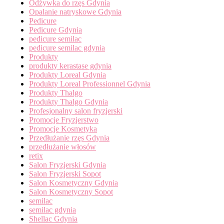
Odżywka do rzęs Gdynia
Opalanie natryskowe Gdynia
Pedicure
Pedicure Gdynia
pedicure semilac
pedicure semilac gdynia
Produkty
produkty kerastase gdynia
Produkty Loreal Gdynia
Produkty Loreal Professionnel Gdynia
Produkty Thalgo
Produkty Thalgo Gdynia
Profesjonalny salon fryzjerski
Promocje Fryzjerstwo
Promocje Kosmetyka
Przedłużanie rzęs Gdynia
przedłużanie włosów
retix
Salon Fryzjerski Gdynia
Salon Fryzjerski Sopot
Salon Kosmetyczny Gdynia
Salon Kosmetyczny Sopot
semilac
semilac gdynia
Shellac Gdynia