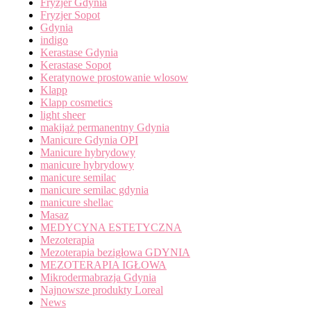
Fryzjer Gdynia
Fryzjer Sopot
Gdynia
indigo
Kerastase Gdynia
Kerastase Sopot
Keratynowe prostowanie wlosow
Klapp
Klapp cosmetics
light sheer
makijaż permanentny Gdynia
Manicure Gdynia OPI
Manicure hybrydowy
manicure hybrydowy
manicure semilac
manicure semilac gdynia
manicure shellac
Masaz
MEDYCYNA ESTETYCZNA
Mezoterapia
Mezoterapia bezigłowa GDYNIA
MEZOTERAPIA IGŁOWA
Mikrodermabrazja Gdynia
Najnowsze produkty Loreal
News