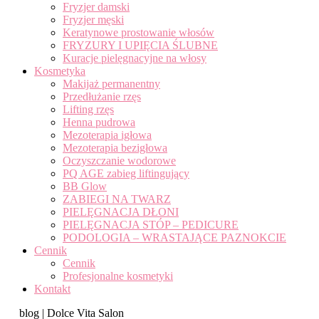
Fryzjer damski
Fryzjer męski
Keratynowe prostowanie włosów
FRYZURY I UPIĘCIA ŚLUBNE
Kuracje pielęgnacyjne na włosy
Kosmetyka
Makijaż permanentny
Przedłużanie rzęs
Lifting rzęs
Henna pudrowa
Mezoterapia igłowa
Mezoterapia bezigłowa
Oczyszczanie wodorowe
PQ AGE zabieg liftingujący
BB Glow
ZABIEGI NA TWARZ
PIELĘGNACJA DŁONI
PIELĘGNACJA STÓP – PEDICURE
PODOLOGIA – WRASTAJĄCE PAZNOKCIE
Cennik
Cennik
Profesjonalne kosmetyki
Kontakt
blog | Dolce Vita Salon