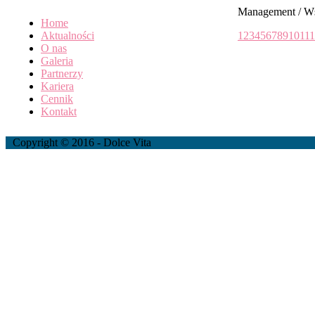
Management / W
Home
Aktualności
1
2
3
4
5
6
7
8
9
10
11
1
O nas
Galeria
Partnerzy
Kariera
Cennik
Kontakt
Copyright © 2016 - Dolce Vita