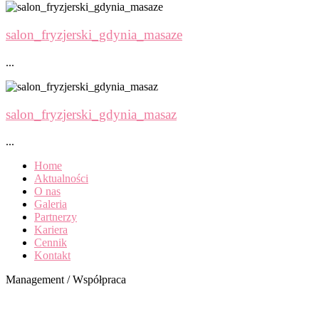
salon_fryzjerski_gdynia_masaze
...
salon_fryzjerski_gdynia_masaz
...
Home
Aktualności
O nas
Galeria
Partnerzy
Kariera
Cennik
Kontakt
Management / Współpraca