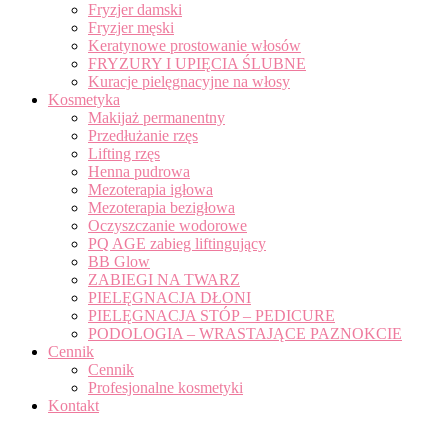
Fryzjer damski
Fryzjer męski
Keratynowe prostowanie włosów
FRYZURY I UPIĘCIA ŚLUBNE
Kuracje pielęgnacyjne na włosy
Kosmetyka
Makijaż permanentny
Przedłużanie rzęs
Lifting rzęs
Henna pudrowa
Mezoterapia igłowa
Mezoterapia bezigłowa
Oczyszczanie wodorowe
PQ AGE zabieg liftingujący
BB Glow
ZABIEGI NA TWARZ
PIELĘGNACJA DŁONI
PIELĘGNACJA STÓP – PEDICURE
PODOLOGIA – WRASTAJĄCE PAZNOKCIE
Cennik
Cennik
Profesjonalne kosmetyki
Kontakt