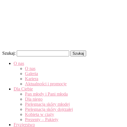
Szukaj:
O nas
O nas
Galeria
Kariera
Aktualności i promocje
Dla Ciebie
Pan młody i Pani młoda
Dla niego
Pielęgnacja skóry młodej
Pielęgnacja skóry dojrzałej
Kobieta w ciąży
Prezenty – Pakiety
Fryzjerstwo