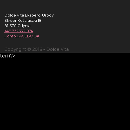
Dolce Vita Eksperci Urody
Skwer Kościuszki 18
81-370 Gdynia
+48 732 772 874
Konto FACEBOOK
Copyright © 2016 - Dolce Vita
ter()?>