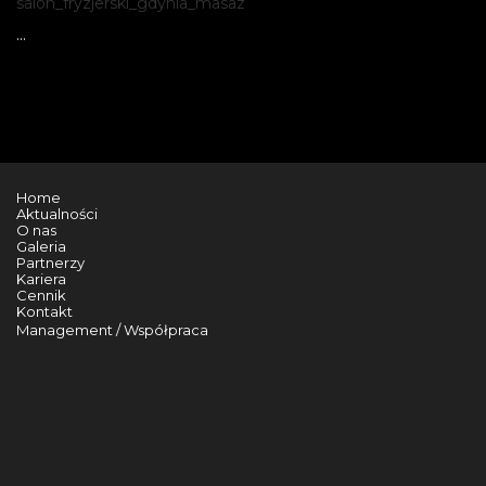
salon_fryzjerski_gdynia_masaz
...
Home
Aktualności
O nas
Galeria
Partnerzy
Kariera
Cennik
Kontakt
Management / Współpraca